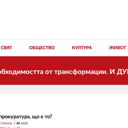
СВЯТ
ОБЩЕСТВО
КУЛТУРА
ЖИВОТ
имостта от трансформации. И ДУМА се 
прокуратура, що е то?
Стоянов
visibility
6620