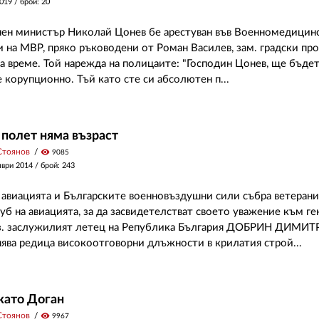
2019
/ брой: 20
ен министър Николай Цонев бе арестуван във Военномедицин
 на МВР, пряко ръководени от Роман Василев, зам. градски про
а време. Той нарежда на полицаите: "Господин Цонев, ще бъдет
 корупционно. Тъй като сте си абсолютен п...
 полет няма възраст
Стоянов
visibility
9085
мври 2014
/ брой: 243
 авиацията и Българските военновъздушни сили събра ветерани
уб на авиацията, за да засвидетелстват своето уважение към ге
.з. заслужилият летец на Република България ДОБРИН ДИМИ
ява редица високоотговорни длъжности в крилатия строй...
като Доган
Стоянов
visibility
9967