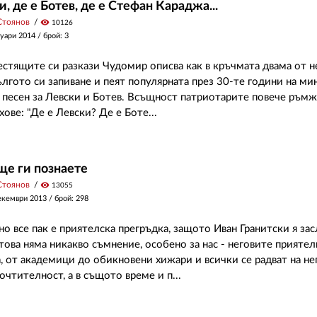
, де е Ботев, де е Стефан Караджа...
Стоянов
visibility
10126
уари 2014
/ брой: 3
естящите си разкази Чудомир описва как в кръчмата двама от н
лгото си запиване и пеят популярната през 30-те години на ми
 песен за Левски и Ботев. Всъщност патриотарите повече ръмж
ове: "Де е Левски? Де е Боте...
ще ги познаете
Стоянов
visibility
13055
екември 2013
/ брой: 298
но все пак е приятелска прегръдка, защото Иван Гранитски я за
това няма никакво съмнение, особено за нас - неговите приятели
а, от академици до обикновени хижари и всички се радват на не
очтителност, а в същото време и п...