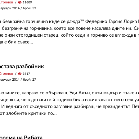
Стоянов
visibility
11609
евруари 2014
/ брой: 33
зи безкрайна горчивина къде се ражда?" Федерико Гарсия Лорка
 безгранична горчивина, която все повече населява дните ни. Си
ае онзи стогодишен старец, който седи и горчиво се вглежда в 
а е бил съвсе...
става разбойник
Стоянов
visibility
9817
евруари 2014
/ брой: 27
новините, направо се объркваш. Уди Алън, онзи мъдър и тъжен 
ъщеря си, че в детските й години била насилвана от него сексу
" И веднага от съседното заглавие разбираш, че президентът П
от злобните критики по...
орема на Рибата