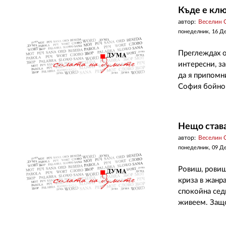
Къде е клю
автор:
Веселин 
понеделник, 16 Д
Преглеждах о
интересни, з
да я припомн
София бойно 
Нещо става.
автор:
Веселин 
понеделник, 09 Д
Ровиш, ровиш
криза в жанр
спокойна сед
живеем. Защо