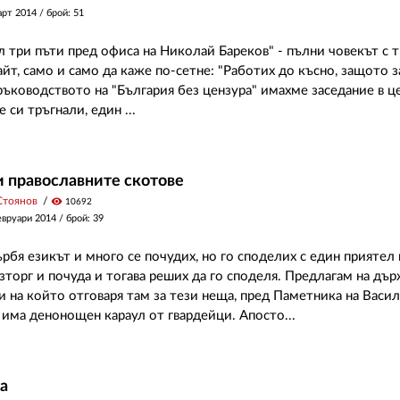
арт 2014
/ брой: 51
 три пъти пред офиса на Николай Бареков" - пълни човекът с 
айт, само и само да каже по-сетне: "Работих до късно, защото з
ръководството на "България без цензура" имахме заседание в ц
 си тръгнали, един ...
и православните скотове
Стоянов
visibility
10692
евруари 2014
/ брой: 39
рбя езикът и много се почудих, но го споделих с един приятел
ъзторг и почуда и тогава реших да го споделя. Предлагам на дъ
и на който отговаря там за тези неща, пред Паметника на Васил
 има денонощен караул от гвардейци. Апосто...
а