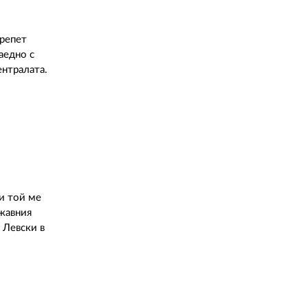
02 975 20 35
трепет
аедно с
ентралата.
 и той ме
ржавния
 Левски в