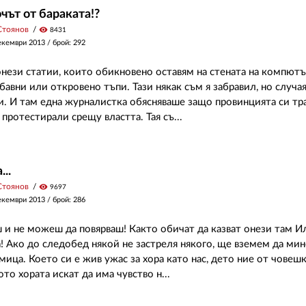
чът от бараката!?
Стоянов
visibility
8431
екември 2013
/ брой: 292
нези статии, които обикновено оставям на стената на компютъ
абавни или откровено тъпи. Тази някак съм я забравил, но случа
и. И там една журналистка обясняваше защо провинцията си трая
протестирали срещу властта. Тая съ...
..
Стоянов
visibility
9697
екември 2013
/ брой: 286
 и не можеш да повярваш! Както обичат да казват онези там И
а! Ако до следобед някой не застреля някого, ще вземем да мин
мица. Което си е жив ужас за хора като нас, дето ние от човеш
то хората искат да има чувство н...