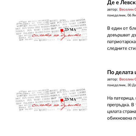
Де е Левски
автор:
Веселин 
понеделник, 06 Ян
В един от бл
довършват дъ
патриотарска
следните стих
По делата 
автор:
Веселин 
понеделник, 30 Д
На патерица, 
прегръдка. В 
цялата стран
обикновена п