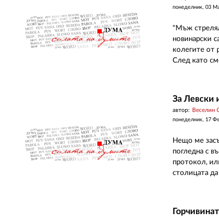
понеделник, 03 М
"Мъж стрелял
новинарски с
колегите от 
След като сме
За Левски 
автор:
Веселин 
понеделник, 17 Ф
Нещо ме засъ
погледна с в
протокол, ил
столицата да
Горчивинат