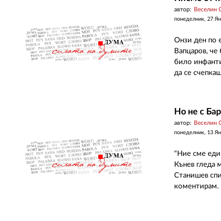
автор:
Веселин 
понеделник, 27 Ян
Онзи ден по 
Вапцаров, че
било инфанти
да се счепкаш
Но не с Бар
автор:
Веселин 
понеделник, 13 Ян
"Ние сме еди
Кънев гледа м
Станишев спи
коментирам. Т