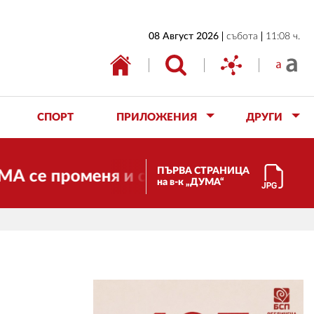
НАЧАЛО
08 Август 2026
събота
11:08 ч.
БЪЛГАРИЯ
ИКОНОМИКА
ИЗБОРИ
СПОРТ
ПРИЛОЖЕНИЯ
ДРУГИ
СВЯТ
ОБЩЕСТВО
ПЪРВА СТРАНИЦА
променя и става електронно издание, н
на в-к „ДУМА“
КУЛТУРА
ЖИВОТ
СПОРТ
ПРИЛОЖЕНИЯ
ДРУГИ