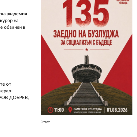
ска академия
ЗА НАС
курор на
е обвинен в
АВТОРИ
РЕДАКЦИЯ
КОНТАКТИ
РЕКЛАМА
АБОНАМЕНТ
те от
УСЛОВИЯ ЗА ПОЛЗВАНЕ
нерал-
ТРОВ ДОБРЕВ,
ПОЛИТИКА ЗА БИСКВИТКИТЕ
ПОЛИТИКАТА ЗА
ПОВЕРИТЕЛНОСТ
Error9