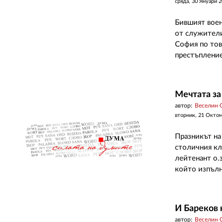
сряда, 30 Януари 
Бившият воен
от служители
София по тов
престъпление
Мечтата за
автор:
Веселин 
вторник, 21 Окто
Празникът на
столичния кл
лейтенант о
който изпълн
И Бареков 
автор:
Веселин 