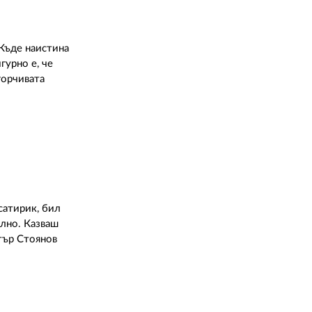
 Къде наистина
гурно е, че
горчивата
сатирик, бил
ално. Казваш
етър Стоянов