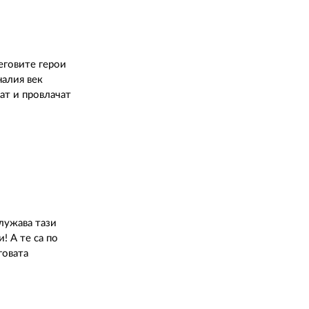
еговите герои
налия век
ат и провлачат
служава тази
! А те са по
говата