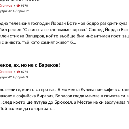
Стоянов
visibility
9970
уари 2014
/ брой: 21
една телевизия господин Йордан Ефтимов бодро разкритикува
 бил рекъл: "С живота се счепкахме здраво." Според Йордан Еф
лен стих на Вапцаров, който въобще бил инфантилен поет, з
 с живота, тъй като самият живот б...
еков, ах, но не с Бареков!
Стоянов
visibility
8774
уари 2014
/ брой: 9
нствените, които са при вас. В момента Кунева пие кафе в стол
ачове в софийска бирария, Борисов гледа мачове в скъпата си в
, след което ще пътува до Брюксел, а Местан не си заслужава п
ой излезе да говори за т...