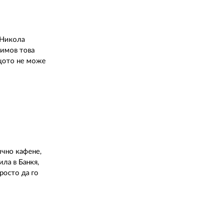
 Никола
тимов това
ащото не може
ично кафене,
ила в Банкя,
росто да го