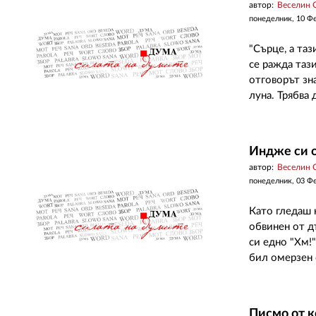
автор:
Веселин 
понеделник, 10 Ф
"Сърце, а та
се ражда тази
отговорът зн
луна. Трябва д
Индже си о
автор:
Веселин 
понеделник, 03 Ф
Като гледаш 
обвинен от д
си едно "Хм!
бил омерзен 
Писмо от к