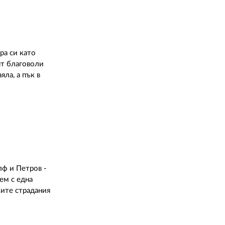
ра си като
ят благоволи
ла, а пък в
лф и Петров -
ем с една
ките страдания