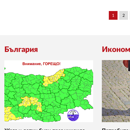
1
2
България
Иконом