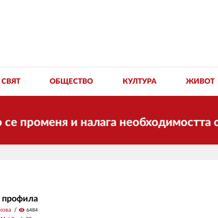
СВЯТ
ОБЩЕСТВО
КУЛТУРА
ЖИВОТ
роменя и налага необходимостта от тра
а профила
кова
visibility
6484