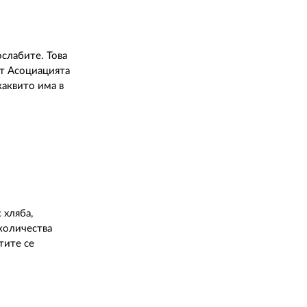
ослабите. Това
от Асоциацията
каквито има в
 хляба,
 количества
тите се