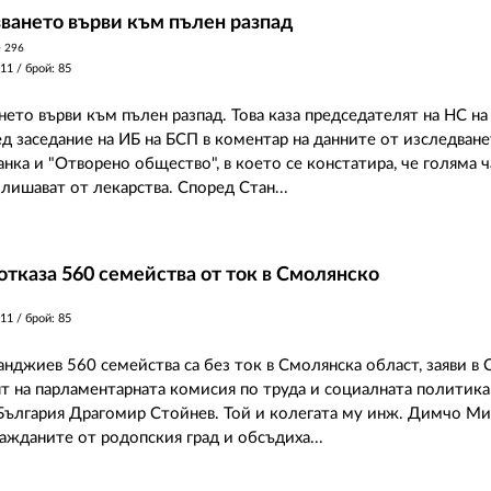
ването върви към пълен разпад
y
296
011
/ брой: 85
нето върви към пълен разпад. Това каза председателят на НС н
д заседание на ИБ на БСП в коментар на данните от изследване
анка и "Отворено общество", в което се констатира, че голяма ч
лишават от лекарства. Според Стан...
отказа 560 семейства от ток в Смолянско
011
/ брой: 85
анджиев 560 семейства са без ток в Смолянска област, заяви в
т на парламентарната комисия по труда и социалната политика
България Драгомир Стойнев. Той и колегата му инж. Димчо Ми
ражданите от родопския град и обсъдиха...