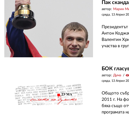
Пак сканда
автор:
Марин М
сряда, 13 Април 2
Президентът 
Антон Коджаб
Валентин Хри
участва в груп
БОК гласув
автор:
Дума
visibilit
сряда, 13 Април 2
Общото събра
2011 г. На ф
бяха също от
програмата на