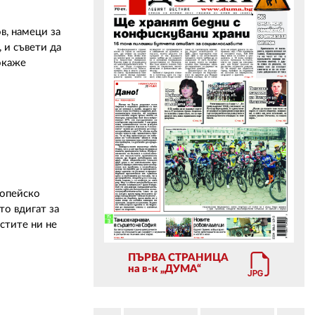
в, намеци за
ЗА НАС
 и съвети да
окаже
АВТОРИ
РЕДАКЦИЯ
КОНТАКТИ
РЕКЛАМА
АБОНАМЕНТ
ропейско
УСЛОВИЯ ЗА ПОЛЗВАНЕ
то вдигат за
стите ни не
ПОЛИТИКА ЗА БИСКВИТКИТЕ
ПЪРВА СТРАНИЦА
ПОЛИТИКАТА ЗА
на в-к „ДУМА“
ПОВЕРИТЕЛНОСТ