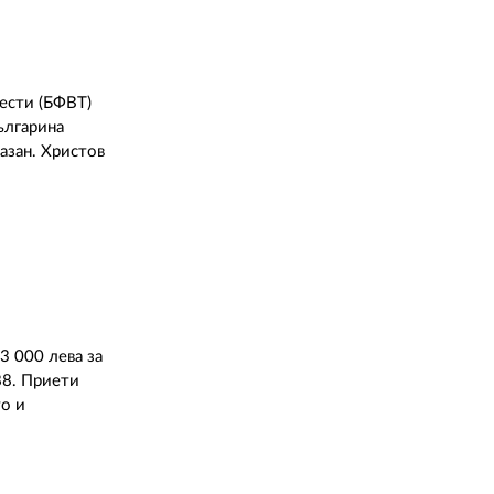
ести (БФВТ)
ългарина
азан. Христов
 000 лева за
88. Приети
то и