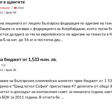
л в щангите
илашки
visibility
3564
011
/ брой: 85
на лишената от лиценз Българска федерация по вдигане на теж
ашев се изгаври с федерацията на Азербайджан, която пусна б
стов да вдига за тях на европейското по вдигане на тежести в К
а Б на кат. до 56 кг и постигна дву...
а бюджет от 1,533 млн. лв.
y
713
011
/ брой: 85
ние на Българския олимпийски комитет прие бюджет от 1 533
орума в "Гранд хотел София" присъстваха 47 делегати от общо 
четът и докладът на контролния съвет за миналата година, как
 БОК за 2011 година. В отчета бе ...