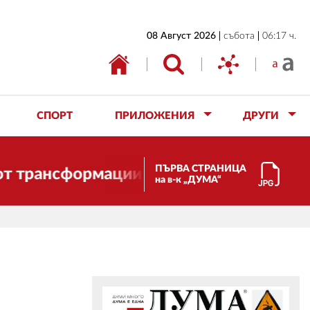
НАЧАЛО
08 Август 2026
събота
06:17 ч.
БЪЛГАРИЯ
ИКОНОМИКА
ИЗБОРИ
СПОРТ
ПРИЛОЖЕНИЯ
ДРУГИ
СВЯТ
ОБЩЕСТВО
ПЪРВА СТРАНИЦА
нсформации. И ДУМА се променя и став
на в-к „ДУМА“
КУЛТУРА
ЖИВОТ
СПОРТ
ПРИЛОЖЕНИЯ
ДРУГИ