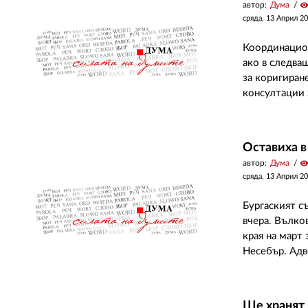
автор:
Дума
visibilit
сряда, 13 Април 2
Координацион
ако в следва
за коригиран
консултации з
Оставиха в
автор:
Дума
visibilit
сряда, 13 Април 2
Бургаският с
вчера. Вълко
края на март
Несебър. Адв
Ще хранят 