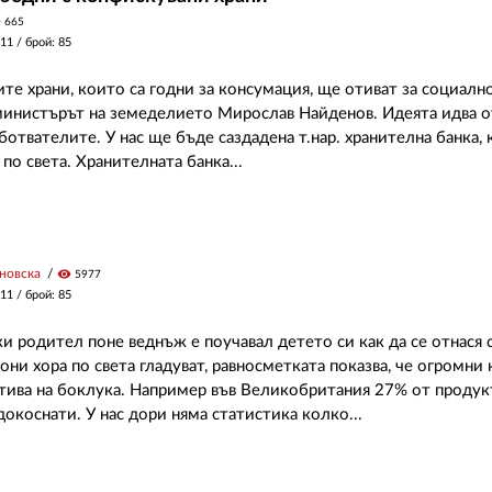
y
665
011
/ брой: 85
те храни, които са годни за консумация, ще отиват за социалн
министърът на земеделието Мирослав Найденов. Идеята идва 
ботвателите. У нас ще бъде саздадена т.нар. хранителна банка, 
по света. Хранителната банка...
новска
visibility
5977
011
/ брой: 85
и родител поне веднъж е поучавал детето си как да се отнася с
ни хора по света гладуват, равносметката показва, че огромни
отива на боклука. Например във Великобритания 27% от продук
докоснати. У нас дори няма статистика колко...