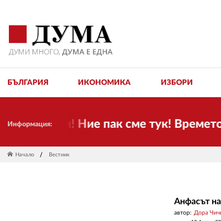
БЪЛГАРИЯ
ИКОНОМИКА
ИЗБОРИ
иятели! Ние пак сме тук! Времето се п
Информация:
Начало
Вестник
Анфасът н
автор:
Дора Чич