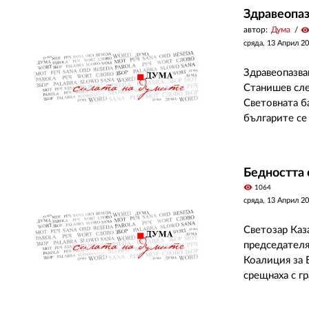
Здравеопаз
автор:
Дума
visibilit
сряда, 13 Април 2
Здравеопазва
Станишев сле
Световната б
българите се 
Бедността 
visibility
1064
сряда, 13 Април 2
Светозар Каз
председателя
Коалиция за 
срещнаха с г