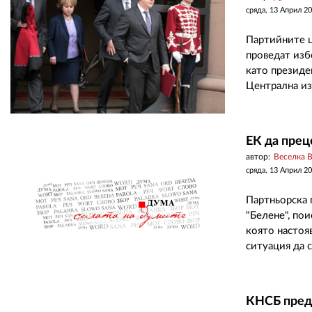
сряда, 13 Април 2
Партийните ц
проведат изб
като президе
Централна из
ЕК да прец
автор:
Веселка 
сряда, 13 Април 2
Партньорска 
"Белене", по
която настояв
ситуация да с
КНСБ пред