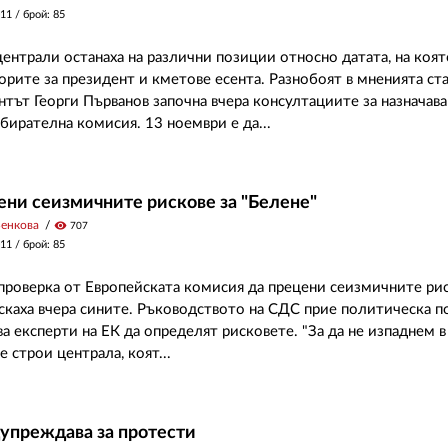
011
/ брой: 85
ентрали останаха на различни позиции относно датата, на която
орите за президент и кметове есента. Разнобоят в мненията ста
нтът Георги Първанов започна вчера консултациите за назначава
бирателна комисия. 13 ноември е да...
ени сеизмичните рискове за "Белене"
Венкова
visibility
707
011
/ брой: 85
проверка от Европейската комисия да прецени сеизмичните ри
искаха вчера сините. Ръководството на СДС прие политическа по
а експерти на ЕК да определят рисковете. "За да не изпаднем в
е строи централа, коят...
упреждава за протести