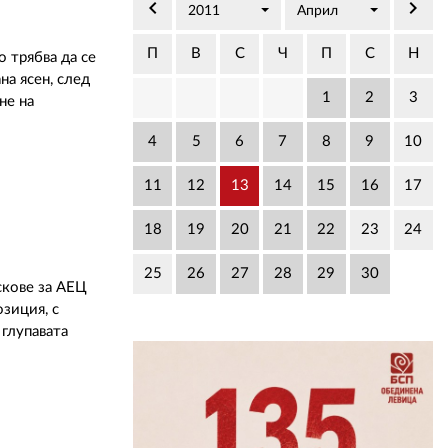
02 975 20 35
keyboard_arrow_left
keyboard_arrow_right
2011
Април
П
В
С
Ч
П
С
Н
 трябва да се
на ясен, след
1
2
3
не на
4
5
6
7
8
9
10
11
12
13
14
15
16
17
18
19
20
21
22
23
24
25
26
27
28
29
30
скове за АЕЦ
зиция, с
 глупавата