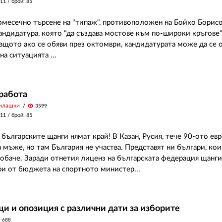
011
/ брой: 85
месечно търсене на "типаж", противоположен на Бойко Борисо
андидатура, която "да създава мостове към по-широки кръгове",
 защото ако се обяви през октомври, кандидатурата може да се 
на ситуацията ...
работа
илашки
visibility
3599
011
/ брой: 85
 българските щанги нямат край! В Казан, Русия, тече 90-ото ев
 мъже, но там България не участва. Представят ни българи, кои
 обаче. Заради отнетия лиценз на българската федерация щанги
ри от бюджета на спортното министер...
и и опозиция с различни дати за изборите
y
688