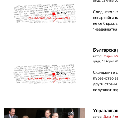
сряда, 13 Април 2
След неколко
непартийна к
не се бърза,
"неадекватна 
Българска 
автор:
Марин М
сряда, 13 Април 2
Скандалите с
първенство за
други страни
получават па
Управляващ
автор:
Дума
visibilit