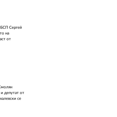
а БСП Сергей
то на
аст от
 Смолян
 и депутат от
халевски се