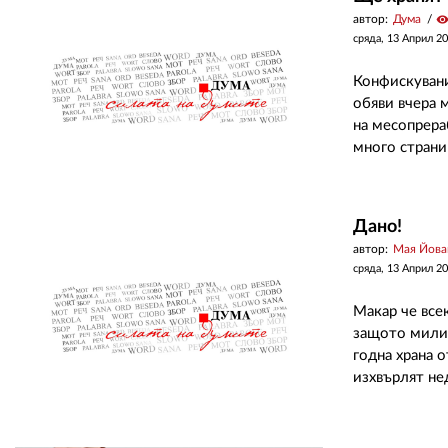
автор:
Дума
visibilit
сряда, 13 Април 2
Конфискувани
обяви вчера 
на месопрера
много страни 
Дано!
автор:
Мая Йова
сряда, 13 Април 2
Макар че всек
защото милио
годна храна 
изхвърлят не