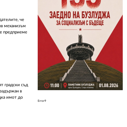
ателите, че
лив механизъм
ще предприеме
ят градски съд
 задържан в
дка имот до
Error9