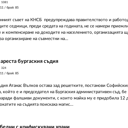
y
1081
011
/ брой: 85
ният съвет на КНСБ предупреждава правителството и работод
щите седмици, преди средата на годината, не се намери прием
е и компенсиране на доходите на населението, организацията 
а организиране на съвместни на...
 ареста бургаския съдия
y
324
011
/ брой: 85
ъдия Атанас Вълков остава зад решетките, постанови Софийски
в, който е и председател на Бургаския административен съд, бе
 заради фалшиви документи, с които майка му е придобила 12 
окатите на съдията поискаха магис...
бедни с конфискувани храни