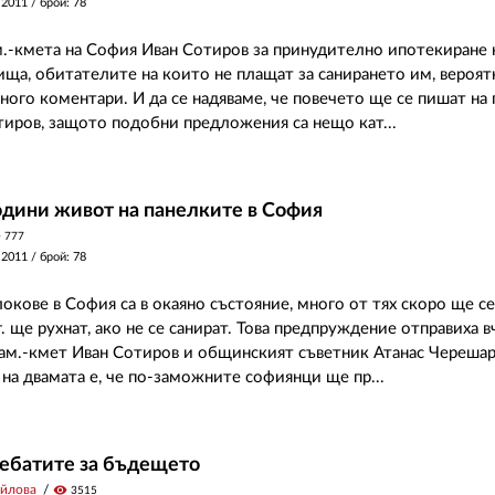
 2011
/ брой: 78
м.-кмета на София Иван Сотиров за принудително ипотекиране 
ща, обитателите на които не плащат за санирането им, вероя
ного коментари. И да се надяваме, че повечето ще се пишат на
тиров, защото подобни предложения са нещо кат...
одини живот на панелките в София
y
777
 2011
/ брой: 78
окове в София са в окаяно състояние, много от тях скоро ще се
 г. ще рухнат, ако не се санират. Това предпруждение отправиха в
ам.-кмет Иван Сотиров и общинският съветник Атанас Черешар
 на двамата е, че по-заможните софиянци ще пр...
дебатите за бъдещето
йлова
visibility
3515