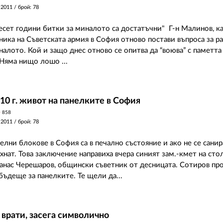
 2011
/ брой: 78
есет години битки за миналото са достатъчни" Г-н Малинов, к
ика на Съветската армия в София отново постави въпроса за р
налото. Кой и защо днес отново се опитва да “воюва” с паметта 
 Няма нищо лошо ...
10 г. живот на панелките в София
y
858
 2011
/ брой: 78
елни блокове в София са в печално състояние и ако не се санир
хнат. Това заключение направиха вчера синият зам.-кмет на сто
анас Черешаров, общински съветник от десницата. Сотиров пр
бъдеще за панелките. Те щели да...
 врати, засега символично