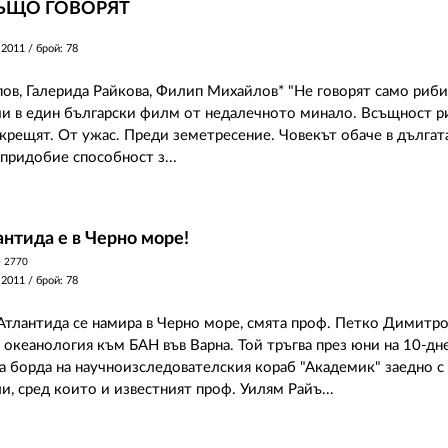
ЪЩО ГОВОРЯТ
 2011
/ брой: 78
в, Галерида Райкова, Филип Михайлов* "Не говорят само рибит
чи в един български филм от недалечното минало. Всъщност р
и крещят. От ужас. Преди земетресение. Човекът обаче в дълга
 придобие способност з...
антида е в Черно море!
y
2770
 2011
/ брой: 78
Атлантида се намира в Черно море, смята проф. Петко Димитро
 океанология към БАН във Варна. Той тръгва през юни на 10-дн
а борда на научноизследователския кораб "Академик" заедно с
и, сред които и известният проф. Уилям Райъ...