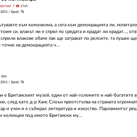
ергова
visibility
2765
 2011
/ брой: 78
пътувахте към комунизма, а сега към демокрацията ли, попитал
 стоим си, влакът ни е спрял по средата и крадат ли крадат..., о
 спрели влакове обаче пак ще затракат по релсите, та пушек ще 
 точно на демокрацията ч...
y
806
 2011
/ брой: 78
н е Британският музей, един от най-големите и най-богатите в 
но, след като д-р Ханс Слоън преотстъпва на страната огромнат
кар и учен и е събирал литература и изкуство. Парламентът реш
зи колекция под името Британски му...