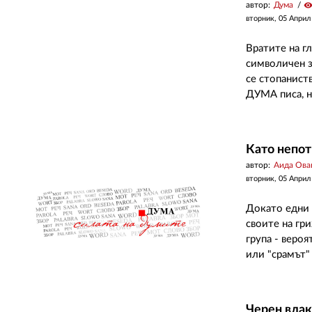
автор:
Дума
visibilit
вторник, 05 Април
Вратите на г
символичен з
се стопанист
ДУМА писа, на
Като непо
автор:
Аида Ова
вторник, 05 Април
Докато едни 
своите на гр
група - вероя
или "срамът" 
Черен влак