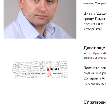
вторник, 05 Април
Цитат: "Двад
срещу Паметн
прочит на ми
историята? -
Дават още 
автор:
Дума
visibilit
вторник, 05 Април
Повечето пан
години ще ру
Сотиров и Ат
по-злочесто 
СУ затвори