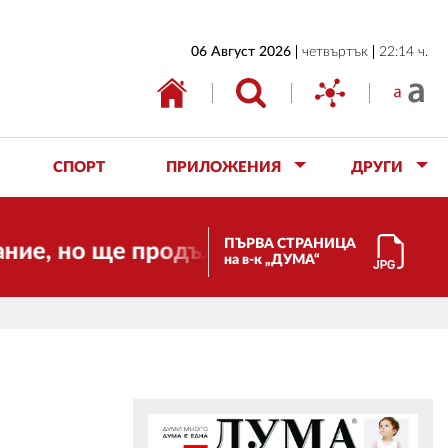
НАЧАЛО
06 Август 2026
четвъртък
22:14 ч.
БЪЛГАРИЯ
ИКОНОМИКА
ИЗБОРИ
СПОРТ
ПРИЛОЖЕНИЯ
ДРУГИ
СВЯТ
ОБЩЕСТВО
ПЪРВА СТРАНИЦА
 ще продължи да работи за вас и за с
на в-к „ДУМА“
КУЛТУРА
ЖИВОТ
СПОРТ
ПРИЛОЖЕНИЯ
ДРУГИ