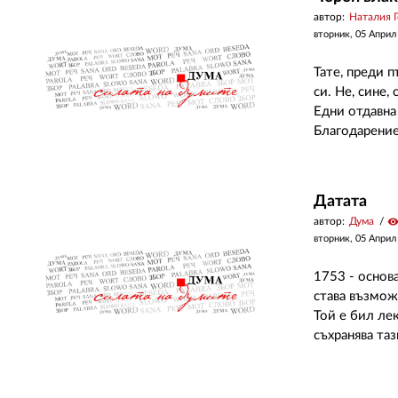
автор:
Наталия Г
вторник, 05 Април
Тате, преди 
си. Не, сине,
Едни отдавна
Благодарение
Датата
автор:
Дума
visibilit
вторник, 05 Април
1753 - основа
става възмож
Той е бил ле
съхранява та