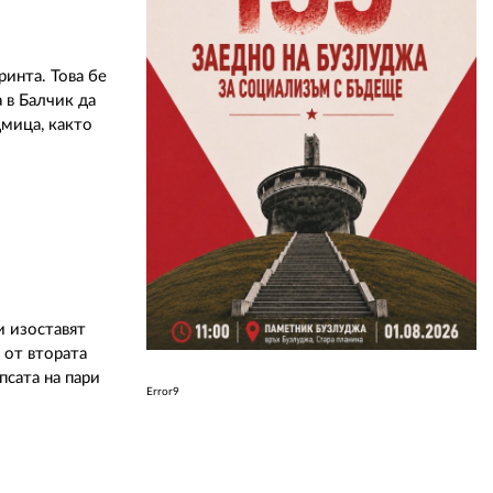
ринта. Това бе
 в Балчик да
мица, както
и изоставят
 от втората
псата на пари
Error9