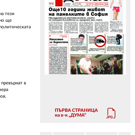
на тези
ЗА НАС
тно ще
 политическата
АВТОРИ
РЕДАКЦИЯ
КОНТАКТИ
РЕКЛАМА
АБОНАМЕНТ
 превърнат в
УСЛОВИЯ ЗА ПОЛЗВАНЕ
чера
ов.
ПОЛИТИКА ЗА БИСКВИТКИТЕ
ПЪРВА СТРАНИЦА
ПОЛИТИКАТА ЗА
на в-к „ДУМА“
ПОВЕРИТЕЛНОСТ