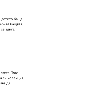
о детето баща
твърнал бащата.
се вдига.
света. Това
а си колекция.
ава да