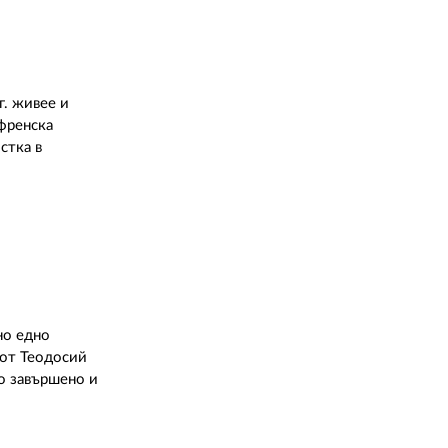
г. живее и
 френска
стка в
но едно
 от Теодосий
о завършено и