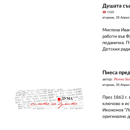
Душата същ
visibility
1320
вторник, 05 Април
Миглена Иван
работи във Фр
поданичка. П
Детския ради
Пиеса пред
автор:
Йонко Бо
вторник, 05 Април
През 1863 г.
ключово в ис
Икономов "Ло
оригинално д