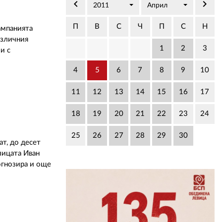
02 975 20 35
keyboard_arrow_left
keyboard_arrow_right
2011
Април
П
В
С
Ч
П
С
Н
ампанията
азличния
1
2
3
и с
4
5
6
7
8
9
10
11
12
13
14
15
16
17
18
19
20
21
22
23
24
25
26
27
28
29
30
ат, до десет
лицата Иван
огнозира и още