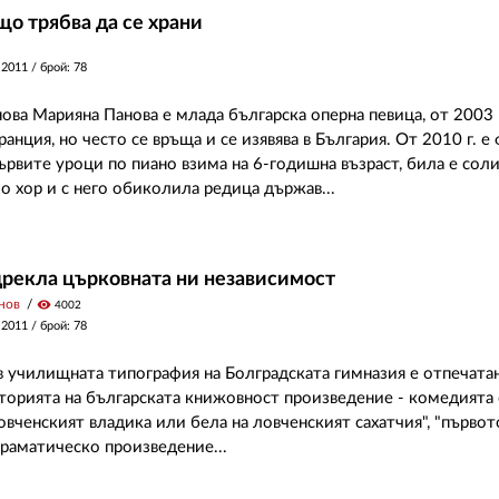
о трябва да се храни
 2011
/ брой: 78
ова Марияна Панова е млада българска оперна певица, от 2003 
анция, но често се връща и се изявява в България. От 2010 г. е
ървите уроци по пиано взима на 6-годишна възраст, била е соли
о хор и с него обиколила редица държав...
рекла църковната ни независимост
нов
visibility
4002
 2011
/ брой: 78
 в училищната типография на Болградската гимназия е отпечата
торията на българската книжовност произведение - комедията
вченският владика или бела на ловченският сахатчия", "първот
раматическо произведение...