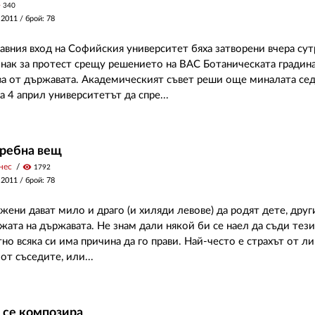
y
340
 2011
/ брой: 78
лавния вход на Софийския университет бяха затворени вчера сут
нак за протест срещу решението на ВАС Ботаническата градина
ва от държавата. Академическият съвет реши още миналата сед
 4 април университетът да спре...
требна вещ
нес
visibility
1792
 2011
/ брой: 78
жени дават мило и драго (и хиляди левове) да родят дете, друг
ижата на държавата. Не знам дали някой би се наел да съди тези
тно всяка си има причина да го прави. Най-често е страхът от ли
от съседите, или...
 се композира