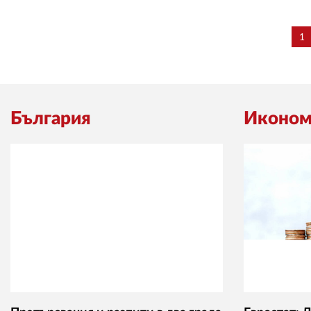
1
България
Иконом