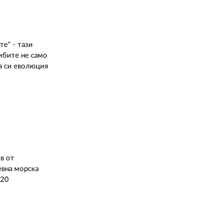
е" - тази
ибите не само
та си еволюция
в от
евна морска
 20