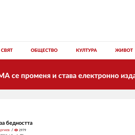
СВЯТ
ОБЩЕСТВО
КУЛТУРА
ЖИВОТ
роменя и става електронно издание, но
за бедността
оргиев
visibility
2979