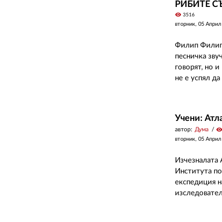
РИБИТЕ С
visibility
3516
вторник, 05 Април
Филип Филипо
песничка зву
говорят, но 
не е успял да
Учени: Атл
автор:
Дума
visibilit
вторник, 05 Април
Изчезналата 
Института по
експедиция н
изследовател