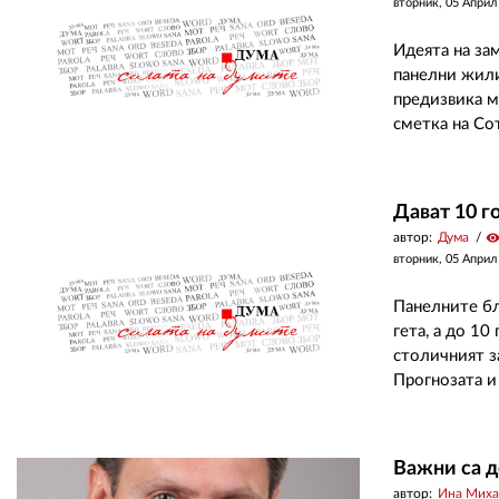
вторник, 05 Април
Идеята на за
панелни жили
предизвика м
сметка на Со
Дават 10 г
автор:
Дума
visibilit
вторник, 05 Април
Панелните бл
гета, а до 10
столичният з
Прогнозата и
Важни са 
автор:
Ина Миха