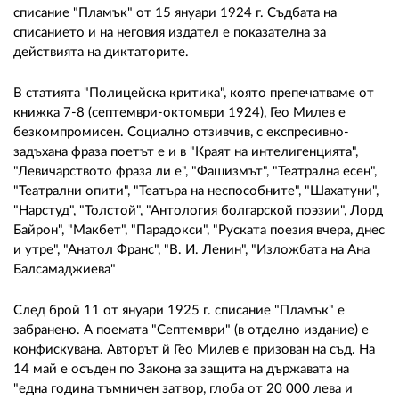
списание "Пламък" от 15 януари 1924 г. Съдбата на
списанието и на неговия издател е показателна за
действията на диктаторите.
В статията "Полицейска критика", която препечатваме от
книжка 7-8 (септември-октомври 1924), Гео Милев е
безкомпромисен. Социално отзивчив, с експресивно-
задъхана фраза поетът е и в "Краят на интелигенцията",
"Левичарството фраза ли е", "Фашизмът", "Театрална есен",
"Театрални опити", "Театъра на неспособните", "Шахатуни",
"Нарстуд", "Толстой", "Антология болгарской поэзии", Лорд
Байрон", "Макбет", "Парадокси", "Руската поезия вчера, днес
и утре", "Анатол Франс", "В. И. Ленин", "Изложбата на Ана
Балсамаджиева"
След брой 11 от януари 1925 г. списание "Пламък" е
забранено. А поемата "Септември" (в отделно издание) е
конфискувана. Авторът й Гео Милев е призован на съд. На
14 май е осъден по Закона за защита на държавата на
"една година тъмничен затвор, глоба от 20 000 лева и