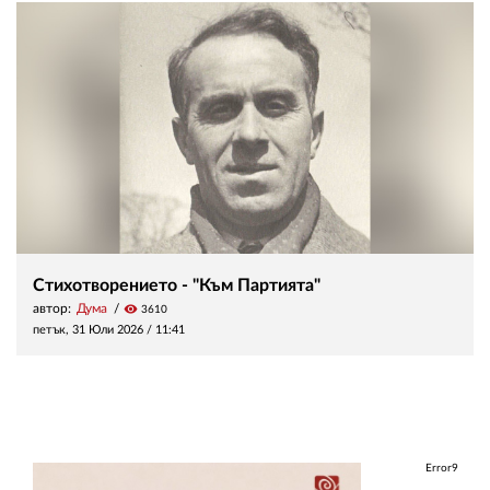
Стихотворението - "Към Партията"
автор:
Дума
visibility
3610
петък, 31 Юли 2026 /
11:41
Error9