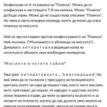
Конфискува се 6-та книжка на "Пламък". Може да се
конфискува и настоящата 7-8-ма книжка. Може "Пламък"
да бъде спрян. Може да не съществува списание "Пламък".
Но няма в света пожарна команда, която да може да угаси
пламъка на мисълта.
Ний не протестираме против конфискуването на "Пламък".
Ний мълчим. ("Мълчанието е убежище на мисълта").
Днешната л и т е р а т у р н а редакция казва на
читателите абонати своя необходим императив:
"М и с л е т е и ч е т е т е т а й н о!"
Така зрее л и т е р а т у р н а т а ... "к о н с п и р а ц и я". Но
ний няма да се съгласим с присъдата на полицейската
критика, която ни кара да пишем това, което нито мислим,
нито чувстваме: да пишем, че народът е щастлив, когато
лежи повален в кърви, да пеем за аромата на розите и за
песните на птичките, когато до нас долита само вонята на
гниещи полузаровени трупове, писъци на гладни деца и