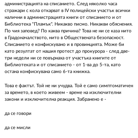
администрацията на списанието. След няколко часа
стражари с кола откарват в ІV полицейски участък всички
налични в администрацията книги от списанието и от
Библиотека "Пламък". Никакво писмо. Никакви обяснения.
По чия заповед? По каква причина? Това не ни се каза нито
в Градоначалството, нито в Обществената безопасност.
Списанието е конфискувано и в провинцията. Може би
като резултат от нашия протест до прокурора - след две-
три недели ни се повърнаха от участъка книгите от
Библиотеката и от списанието - от 1-ва до 5-та, като
остана конфискувана само 6-та книжка.
Това е фактът. Той не ни учудва. Той е само симптоматичен
за времето, в което живеем - време на изключителни
закони и изключителна реакция. Забранено е -
да се говори
да се мисли