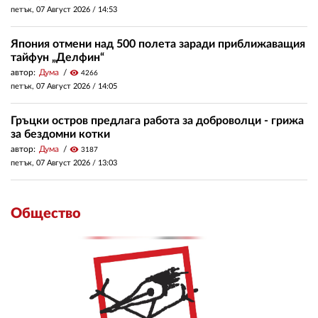
петък, 07 Август 2026 /
14:53
Япония отмени над 500 полета заради приближаващия
тайфун „Делфин“
автор:
Дума
visibility
4266
петък, 07 Август 2026 /
14:05
Гръцки остров предлага работа за доброволци - грижа
за бездомни котки
автор:
Дума
visibility
3187
петък, 07 Август 2026 /
13:03
Общество