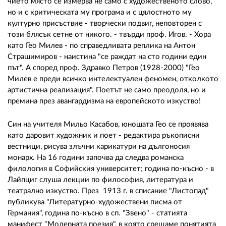
02 975 20 35
чието място се измерва не само с художественото слово,
но и с критическата му програма и с цялостното му
културно присъствие - творчески подвиг, неповторен с
този блясък сетне от никого. - твърди проф. Игов. - Хора
като Гео Милев - по справедливата реплика на Антон
Страшимиров - наистина "се раждат на сто години един
път". А според проф. Здравко Петров (1928-2000) "Гео
Милев е преди всичко интелектуален феномен, отколкото
артистична реализация". Поетът не само преодоля, но и
премина през авангардизма на европейското изкуство!
Син на учителя Мильо Касабов, юношата Гео се проявява
като даровит художник и поет - редактира ръкописни
вестници, рисува злъчни карикатури на дългоносия
монарх. На 16 години започва да следва романска
филология в Софийския университет; година по-късно - в
Лайпциг слуша лекции по философия, литература и
театрално изкуство. През 1913 г. в списание "Листопад"
публикува "Литературно-художествени писма от
Германия", година по-късно в сп. "Звено" - статията
манифест "Модерната поезия", в която срещаме понятията