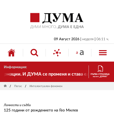
НАЧАЛО
БЪЛГАРИЯ
ИКОНОМИКА
ИЗБОРИ
09 Август 2026
неделя
06:11 ч.
СВЯТ
ОБЩЕСТВО
Информация:
КУЛТУРА
ации. И ДУМА се променя и става електронно издани
ПЪРВА СТРАНИЦА
на в-к „ДУМА“
ЖИВОТ
Пегас
Интелектуален феномен
СПОРТ
ПРИЛОЖЕНИЯ
Личности и съдби
ДРУГИ
125 години от рождението на Гео Милев