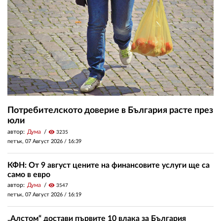
Потребителското доверие в България расте през
юли
автор:
Дума
visibility
3235
петък, 07 Август 2026 /
16:39
КФН: От 9 август цените на финансовите услуги ще са
само в евро
автор:
Дума
visibility
3547
петък, 07 Август 2026 /
16:19
„Алстом“ достави първите 10 влака за България