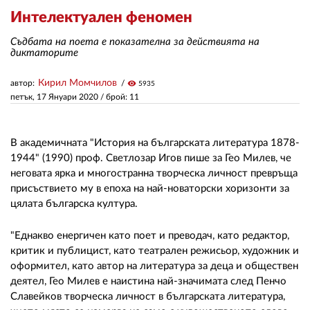
Интелектуален феномен
ЗА НАС
Съдбата на поета е показателна за действията на
диктаторите
АВТОРИ
Кирил Момчилов
автор:
visibility
5935
РЕДАКЦИЯ
петък, 17 Януари 2020
/ брой: 11
КОНТАКТИ
В академичната "История на българската литература 1878-
РЕКЛАМА
1944" (1990) проф. Светлозар Игов пише за Гео Милев, че
неговата ярка и многостранна творческа личност превръща
АБОНАМЕНТ
присъствието му в епоха на най-новаторски хоризонти за
УСЛОВИЯ ЗА ПОЛЗВАНЕ
цялата българска култура.
ПОЛИТИКА ЗА БИСКВИТКИТЕ
"Еднакво енергичен като поет и преводач, като редактор,
критик и публицист, като театрален режисьор, художник и
ПОЛИТИКАТА ЗА
оформител, като автор на литература за деца и обществен
ПОВЕРИТЕЛНОСТ
деятел, Гео Милев е наистина най-значимата след Пенчо
Славейков творческа личност в българската литература,