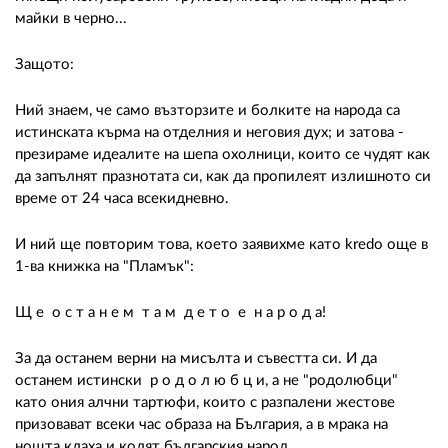
майки в черно...
Защото:
Ний знаем, че само възторзите и болките на народа са
истинската кърма на отделния и неговия дух; и затова -
презираме идеалите на шепа охолници, които се чудят как
да запълнят празнотата си, как да пропилеят излишното си
време от 24 часа всекидневно.
И ний ще повторим това, което заявихме като kredo още в
1-ва книжка на "Пламък":
Щ е о с т а н е м т а м д е т о е н а р о д а!
За да останем верни на мисълта и съвестта си. И да
останем истински р о д о л ю б ц и, а не "родолюбци"
като ония алчни тартюфи, които с разпалени жестове
призовават всеки час образа на България, а в мрака на
нощта клаха и колят българския народ.