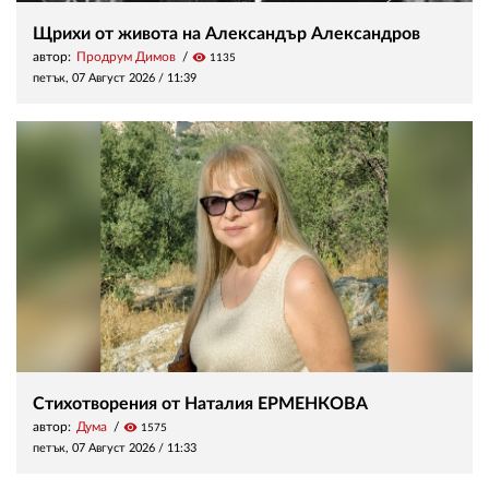
Щрихи от живота на Александър Александров
автор:
Продрум Димов
visibility
1135
петък, 07 Август 2026 /
11:39
Стихотворения от Наталия ЕРМЕНКОВА
автор:
Дума
visibility
1575
петък, 07 Август 2026 /
11:33