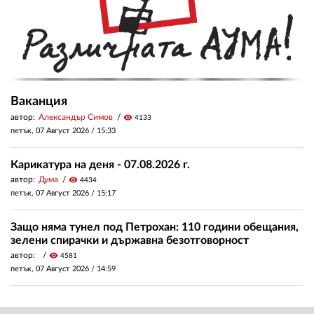
Ваканция
автор:
Александър Симов
visibility
4133
петък, 07 Август 2026 /
15:33
Карикатура на деня - 07.08.2026 г.
автор:
Дума
visibility
4434
петък, 07 Август 2026 /
15:17
Защо няма тунел под Петрохан: 110 години обещания,
зелени спирачки и държавна безотговорност
автор:
visibility
4581
петък, 07 Август 2026 /
14:59