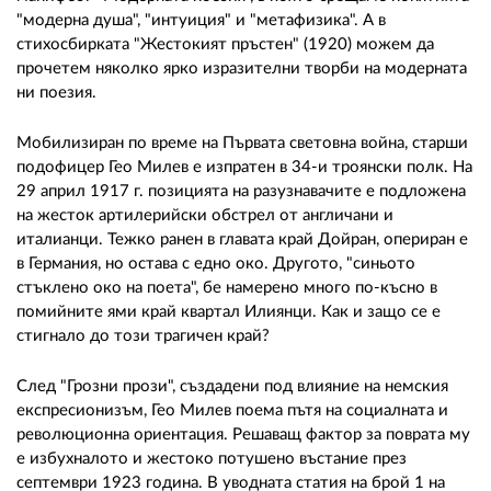
"модерна душа", "интуиция" и "метафизика". А в
стихосбирката "Жестокият пръстен" (1920) можем да
прочетем няколко ярко изразителни творби на модерната
ни поезия.
Мобилизиран по време на Първата световна война, старши
подофицер Гео Милев е изпратен в 34-и троянски полк. На
29 април 1917 г. позицията на разузнавачите е подложена
на жесток артилерийски обстрел от англичани и
италианци. Тежко ранен в главата край Дойран, опериран е
в Германия, но остава с едно око. Другото, "синьото
стъклено око на поета", бе намерено много по-късно в
помийните ями край квартал Илиянци. Как и защо се е
стигнало до този трагичен край?
След "Грозни прози", създадени под влияние на немския
експресионизъм, Гео Милев поема пътя на социалната и
революционна ориентация. Решаващ фактор за поврата му
е избухналото и жестоко потушено въстание през
септември 1923 година. В уводната статия на брой 1 на