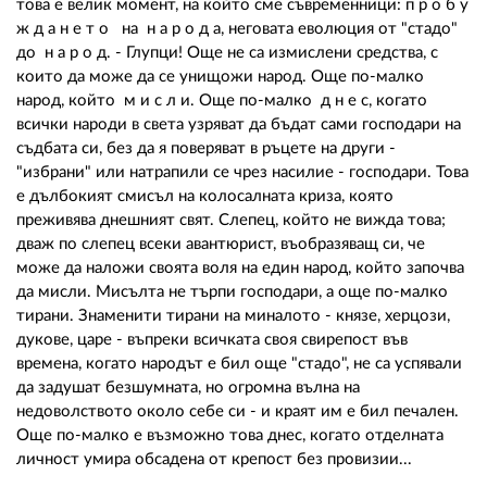
това е велик момент, на който сме съвременници: п р о б у
ж д а н е т о на н а р о д а, неговата еволюция от "стадо"
до н а р о д. - Глупци! Още не са измислени средства, с
които да може да се унищожи народ. Още по-малко
народ, който м и с л и. Още по-малко д н е с, когато
всички народи в света узряват да бъдат сами господари на
съдбата си, без да я поверяват в ръцете на други -
"избрани" или натрапили се чрез насилие - господари. Това
е дълбокият смисъл на колосалната криза, която
преживява днешният свят. Слепец, който не вижда това;
дваж по слепец всеки авантюрист, въобразяващ си, че
може да наложи своята воля на един народ, който започва
да мисли. Мисълта не търпи господари, а още по-малко
тирани. Знаменити тирани на миналото - князе, херцози,
дукове, царе - въпреки всичката своя свирепост във
времена, когато народът е бил още "стадо", не са успявали
да задушат безшумната, но огромна вълна на
недоволството около себе си - и краят им е бил печален.
Още по-малко е възможно това днес, когато отделната
личност умира обсадена от крепост без провизии...