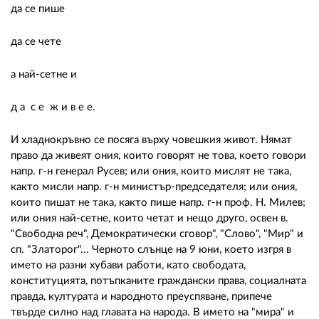
да се пише
да се чете
а най-сетне и
д а с е ж и в е е.
И хладнокръвно се посяга върху човешкия живот. Нямат
право да живеят ония, които говорят не това, което говори
напр. г-н генерал Русев; или ония, които мислят не така,
както мисли напр. г-н министър-председателя; или ония,
които пишат не така, както пише напр. г-н проф. Н. Милев;
или ония най-сетне, които четат и нещо друго, освен в.
"Свободна реч", Демократически сговор", "Слово", "Мир" и
сп. "Златорог"... Черното слънце на 9 юни, което изгря в
името на разни хубави работи, като свободата,
конституцията, потъпканите граждански права, социалната
правда, културата и народното преуспяване, припече
твърде силно над главата на народа. В името на "мира" и