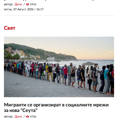
автор:
Дума
visibility
2956
петък, 07 Август 2026 /
16:17
Свят
Мигранти се организират в социалните мрежи
за нова "Сеута"
автор:
Дума
visibility
4706