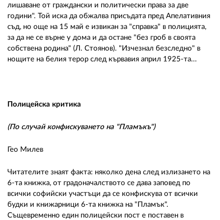
лишаване от граждански и политически права за две
години". Той иска да обжалва присъдата пред Апелативния
съд, но още на 15 май е извикан за "справка" в полицията,
за да не се върне у дома и да остане "без гроб в своята
собствена родина" (Л. Стоянов). "Изчезнал безследно" в
нощите на белия терор след кървавия април 1925-та...
Полицейска критика
(По случай конфискуването на "Пламъкъ")
Гео Милев
Читателите знаят факта: няколко дена след излизането на
6-та книжка, от градоначалството се дава заповед по
всички софийски участъци да се конфискува от всички
будки и книжарници 6-та книжка на "Пламък".
Същевременно един полицейски пост е поставен в