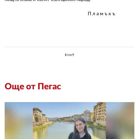
П л а м ъ к ъ
Error9
Още от Пегас