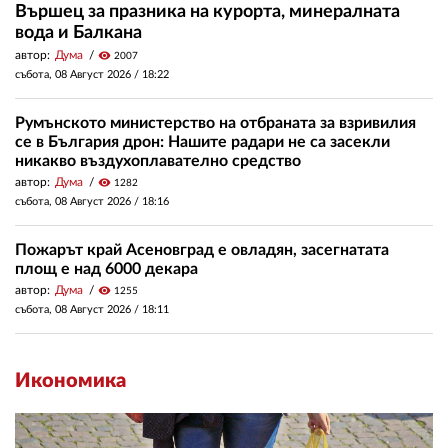
Вършец за празника на курорта, минералната
вода и Балкана
автор:
Дума
visibility
2007
събота, 08 Август 2026 /
18:22
Румънското министерство на отбраната за взривилия
се в България дрон: Нашите радари не са засекли
никакво въздухоплавателно средство
автор:
Дума
visibility
1282
събота, 08 Август 2026 /
18:16
Пожарът край Асеновград е овладян, засегнатата
площ е над 6000 декара
автор:
Дума
visibility
1255
събота, 08 Август 2026 /
18:11
Икономика