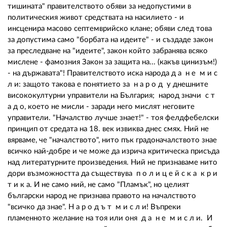
тишината" правителството обяви за недопустими в
политическия живот средствата на насилието - и
инсценира масово септемврийско клане; обяви след това
за допустима само "борбата на идеите" - и създаде закон
за преследване на "идеите", закон който забранява всяко
мислене - фамозния Закон за защита на... (какъв цинизъм!)
- на държавата"! Правителството иска народа д а н е м и с
л и: защото такова е понятието за н а р о д у днешните
висококултурни управители на България; народ значи с т
а д о, което не мисли - заради него мислят неговите
управители. "Началство лучше знает!" - тоя фелдфебелски
принцип от средата на 18. век извиква днес смях. Ний не
вярваме, че "началството", нито пък градоначалството знае
всичко най-добре и че може да изрича критическа присъда
над литературните произведения. Ний не признаваме нито
дори възможността да съществува п о л и ц е й с к а к р и
т и к а. И не само ний, не само "Пламък", но целият
български народ не признава правото на началството
"всичко да знае". Н а р о д ъ т м и с л и! Въпреки
пламенното желание на тоя или оня д а н е м и с л и. И