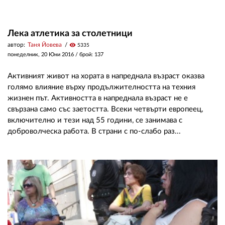
Лека атлетика за столетници
автор:
Таня Йовева
visibility
5335
понеделник, 20 Юни 2016
/ брой: 137
Активният живот на хората в напреднала възраст оказва
голямо влияние върху продължителността на техния
жизнен път. Активността в напреднала възраст не е
свързана само със заетостта. Всеки четвърти европеец,
включително и тези над 55 години, се занимава с
доброволческа работа. В страни с по-слабо раз...