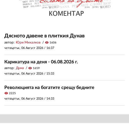
Дясното давене в плиткия Дунав
автор:
Юри Михалков
visibility
1606
четвъртък, 06 Август 2026 /
16:37
Карикатура на деня - 06.08.2026 г.
автор:
Дума
visibility
1659
четвъртък, 06 Август 2026 /
15:33
Революцията на богатите срещу бедните
visibility
2225
четвъртък, 06 Август 2026 /
14:33