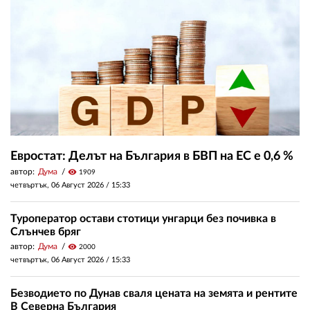
Евростат: Делът на България в БВП на ЕС е 0,6 %
автор:
Дума
visibility
1909
четвъртък, 06 Август 2026 /
15:33
Туроператор остави стотици унгарци без почивка в
Слънчев бряг
автор:
Дума
visibility
2000
четвъртък, 06 Август 2026 /
15:33
Безводието по Дунав сваля цената на земята и рентите
В Северна България