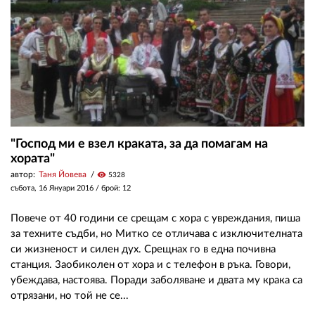
"Господ ми е взел краката, за да помагам на
хората"
автор:
Таня Йовева
visibility
5328
събота, 16 Януари 2016
/ брой: 12
Повече от 40 години се срещам с хора с увреждания, пиша
за техните съдби, но Митко се отличава с изключителната
си жизненост и силен дух. Срещнах го в една почивна
станция. 3аобиколен от хора и с телефон в ръка. Говори,
убеждава, настоява. Поради заболяване и двата му крака са
отрязани, но той не се...