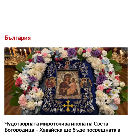
България
Чудотворната мироточива икона на Света
Богородица – Хавайска ще бъде посрещната в