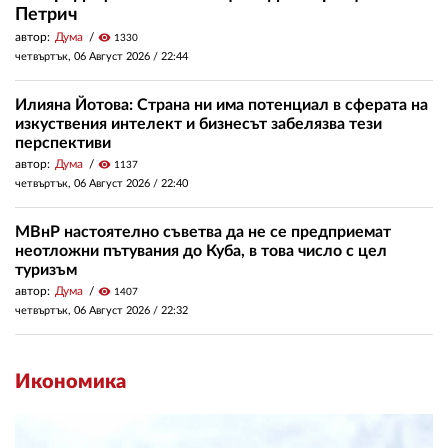
Петрич
автор:
Дума
visibility
1330
четвъртък, 06 Август 2026 /
22:44
Илияна Йотова: Страна ни има потенциал в сферата на
изкуствения интелект и бизнесът забелязва тези
перспективи
автор:
Дума
visibility
1137
четвъртък, 06 Август 2026 /
22:40
МВнР настоятелно съветва да не се предприемат
неотложни пътувания до Куба, в това число с цел
туризъм
автор:
Дума
visibility
1407
четвъртък, 06 Август 2026 /
22:32
Икономика