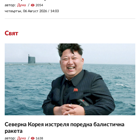
автор:
Дума
visibility
2054
четвъртък, 06 Август 2026 /
14:03
Свят
Северна Корея изстреля поредна балистична
ракета
автор:
Дума
visibility
1638