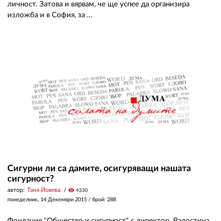
личност. Затова и вярвам, че ще успее да организира
изложба и в София, за ...
Сигурни ли са дамите, осигуряващи нашата
сигурност?
автор:
Таня Йовева
visibility
4330
понеделник, 14 Декември 2015
/ брой: 288
Фондация "Общество и сигурност" с директор Радостина