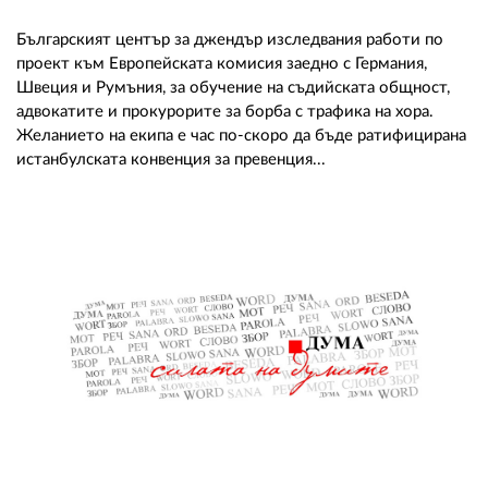
Българският център за джендър изследвания работи по
проект към Европейската комисия заедно с Германия,
Швеция и Румъния, за обучение на съдийската общност,
адвокатите и прокурорите за борба с трафика на хора.
Желанието на екипа е час по-скоро да бъде ратифицирана
истанбулската конвенция за превенция...