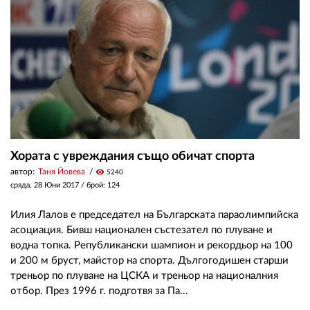
ЗА НАС
АВТОРИ
РЕДАКЦИЯ
КОНТАКТИ
РЕКЛАМА
Хората с увреждания също обичат спорта
автор:
Таня Йовева
visibility
5240
АБОНАМЕНТ
сряда, 28 Юни 2017
/ брой: 124
УСЛОВИЯ ЗА ПОЛЗВАНЕ
Илия Лалов е председател на Българската параолимпийска
ПОЛИТИКА ЗА БИСКВИТКИТЕ
асоциация. Бивш национален състезател по плуване и
водна топка. Републикански шампион и рекордьор на 100
ПОЛИТИКАТА ЗА
и 200 м бруст, майстор на спорта. Дългогодишен старши
ПОВЕРИТЕЛНОСТ
треньор по плуване на ЦСКА и треньор на националния
отбор. През 1996 г. подготвя за Па...