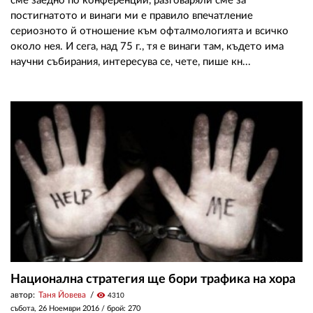
сме заедно по конференции, разговаряли сме за
постигнатото и винаги ми е правило впечатление
сериозното й отношение към офталмологията и всичко
около нея. И сега, над 75 г., тя е винаги там, където има
научни събирания, интересува се, чете, пише кн...
Национална стратегия ще бори трафика на хора
автор:
Таня Йовева
visibility
4310
събота, 26 Ноември 2016
/ брой: 270