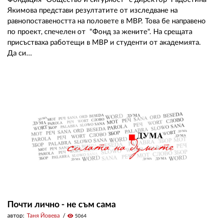
Якимова представи резултатите от изследване на
равнопоставеността на половете в МВР. Това бе направено
по проект, спечелен от "Фонд за жените". На срещата
присъстваха работещи в МВР и студенти от академията.
Да си...
Почти лично - не съм сама
автор:
Таня Йовева
visibility
5064