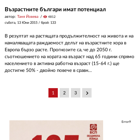
Възрастните българи имат потенциал
автор:
Таня Йовева
visibility
4812
събота, 13 Юни 2015
/ брой: 133
В резултат на растящата продължителност на живота и на
намаляващата раждаемост делът на възрастните хора в
Европа бързо расте. Прогнозите са, че до 2050 г.
съотношението на хората на възраст над 65 години спрямо
населението в активна работна възраст (15-64 г.) ще
достигне 50% - двойно повече в сравн...
keyboard_arrow_right
1
2
3
Error9