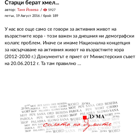
Старци берат хмел...
автор:
Таня Йовева
visibility
5927
петък, 19 Август 2016
/ брой: 189
У нас все още само се говори за активния живот на
възрастните хора - този важен за днешния ни демографски
колапс проблем. Иначе си имаме Национална концепция
за насърчаване на активния живот на възрастните хора
(2012-2030 г.) Документът е приет от Министерския съвет
на 20.06.2012 г. Та там правилно ...