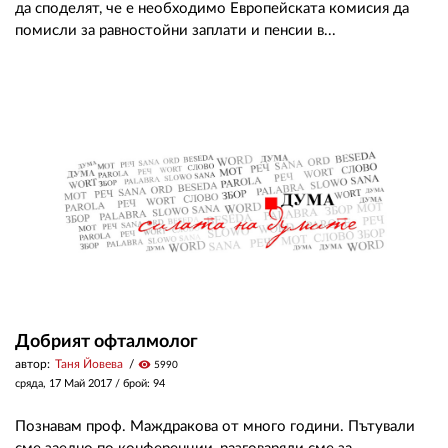
да споделят, че е необходимо Европейската комисия да
помисли за равностойни заплати и пенсии в...
Добрият офталмолог
автор:
Таня Йовева
visibility
5990
сряда, 17 Май 2017
/ брой: 94
Познавам проф. Маждракова от много години. Пътували