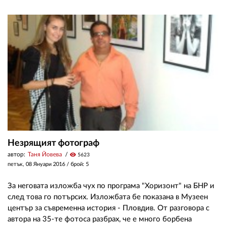
Незрящият фотограф
автор:
Таня Йовева
visibility
5623
петък, 08 Януари 2016
/ брой: 5
За неговата изложба чух по програма "Хоризонт" на БНР и
след това го потърсих. Изложбата бе показана в Музеен
център за съвременна история - Пловдив. От разговора с
автора на 35-те фотоса разбрах, че е много борбена