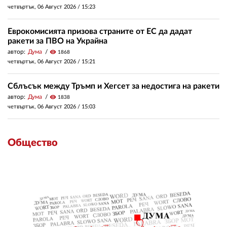
четвъртък, 06 Август 2026 /
15:23
Еврокомисията призова страните от ЕС да дадат
ракети за ПВО на Украйна
автор:
Дума
visibility
1868
четвъртък, 06 Август 2026 /
15:21
Сблъсък между Тръмп и Хегсет за недостига на ракети
автор:
Дума
visibility
1838
четвъртък, 06 Август 2026 /
15:03
Общество