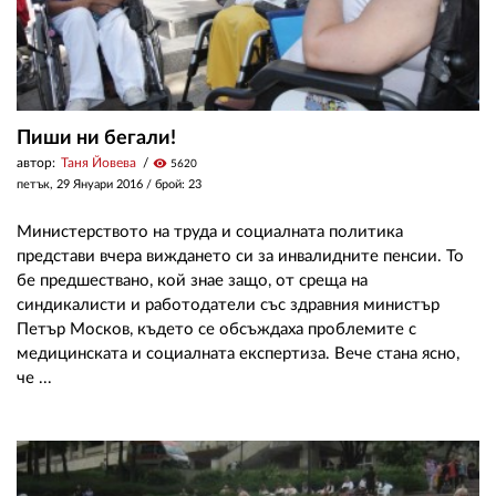
Пиши ни бегали!
автор:
Таня Йовева
visibility
5620
петък, 29 Януари 2016
/ брой: 23
Министерството на труда и социалната политика
представи вчера виждането си за инвалидните пенсии. То
бе предшествано, кой знае защо, от среща на
синдикалисти и работодатели със здравния министър
Петър Москов, където се обсъждаха проблемите с
медицинската и социалната експертиза. Вече стана ясно,
че ...