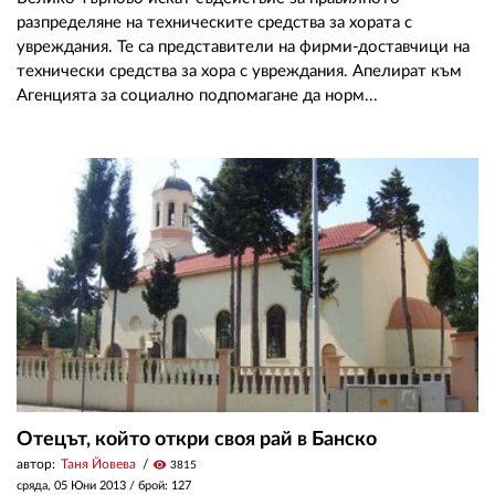
разпределяне на техническите средства за хората с
увреждания. Те са представители на фирми-доставчици на
технически средства за хора с увреждания. Апелират към
Агенцията за социално подпомагане да норм...
Отецът, който откри своя рай в Банско
автор:
Таня Йовева
visibility
3815
сряда, 05 Юни 2013
/ брой: 127