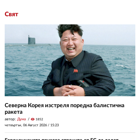
Свят
Северна Корея изстреля поредна балистична
ракета
автор:
Дума
visibility
1852
четвъртък, 06 Август 2026 /
15:23