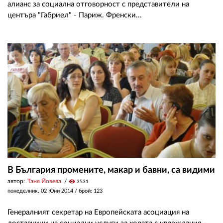
алианс за социална отговорност с представители на
центъра "Габриел" - Париж. Френски...
В България промените, макар и бавни, са видими
автор:
Таня Йовева
visibility
3531
понеделник, 02 Юни 2014
/ брой: 123
Генералният секретар на Европейската асоциация на