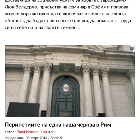
доставчици на социални услуги за хората с увреждания -
Люк Зелдерло, присъства на семинар в София и призова
всички хора активно да се включват в живота на своята
общност, да бъдат при своите близки, да помагат с труда
си на себе си и на своите семейс...
Перипетиите на една наша черква в Рим
автор:
Таня Йовева
visibility
3728
понеделник, 03 Март 2014
/ брой: 51