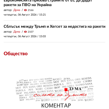
Еврокомисията призова страните от ЕС да дадат
ракети за ПВО на Украйна
автор:
Дума
visibility
2166
четвъртък, 06 Август 2026 /
15:21
Сблъсък между Тръмп и Хегсет за недостига на ракети
автор:
Дума
visibility
2107
четвъртък, 06 Август 2026 /
15:03
Общество