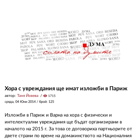
02 975 20 35
Хора с увреждания ще имат изложби в Париж
автор:
Таня Йовева
visibility
1715
сряда, 04 Юни 2014
/ брой: 125
Изложби в Париж и Варна на хора с физически и
интелектуални увреждания ще бъдат организирани в
началото на 2015 г. За това се договориха партньорите от
двете страни по време на домакинството на Националния