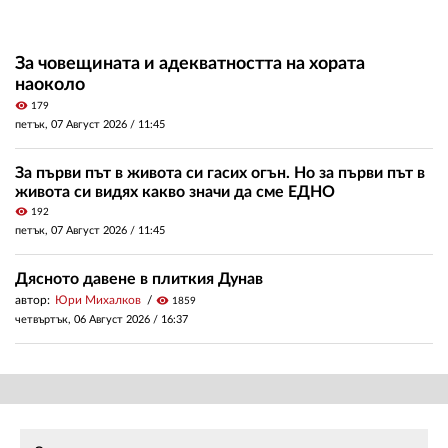
За човещината и адекватността на хората
наоколо
visibility
179
петък, 07 Август 2026 /
11:45
За първи път в живота си гасих огън. Но за първи път в
живота си видях какво значи да сме ЕДНО
visibility
192
петък, 07 Август 2026 /
11:45
Дясното давене в плиткия Дунав
автор:
Юри Михалков
visibility
1859
четвъртък, 06 Август 2026 /
16:37