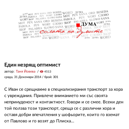
ЗА НАС
АВТОРИ
РЕДАКЦИЯ
КОНТАКТИ
РЕКЛАМА
Един незрящ оптимист
автор:
Таня Йовева
visibility
4513
АБОНАМЕНТ
сряда, 31 Декември 2014
/ брой: 301
УСЛОВИЯ ЗА ПОЛЗВАНЕ
С Иван се срещнахме в специализирания транспорт за хора
ПОЛИТИКА ЗА БИСКВИТКИТЕ
с увреждания. Привлече вниманието ми със своята
непринуденост и контактност. Говори и се смее. Всеки ден
ПОЛИТИКАТА ЗА
той ползва този транспорт, среща се с различни хора и
ПОВЕРИТЕЛНОСТ
оставя добри впечатления у шофьорите, които го вземат
от Павлово и го возят до Плиска...