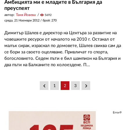
Амбицията ми е младите в България да
преуспеят
автор:
Таня Йовева
visibility
5692
сряда, 21 Ноември 2012
/ брой: 270
Димитър Шалев е директор на Центъра за развитие на
човешките ресурси от началото на 2010 г. Останал от
малък сирак, израснал по домовете, Шалев свиква сам да
се бори за своето оцеляване. Привличат го спорта,
богословието. Седем пъти е бил шампион на България и
два пъти на Балканите по колоездене. П...
keyboard_arrow_left
keyboard_arrow_right
1
2
3
Error9