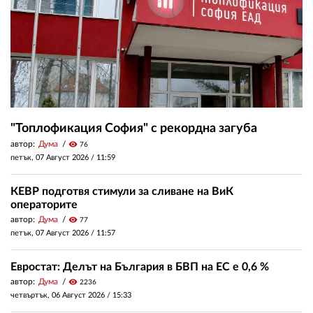
"Топлофикация София" с рекордна загуба
автор:
Дума
visibility
76
петък, 07 Август 2026 /
11:59
КЕВР подготвя стимули за сливане на ВиК
операторите
автор:
Дума
visibility
77
петък, 07 Август 2026 /
11:57
Евростат: Делът на България в БВП на ЕС е 0,6 %
автор:
Дума
visibility
2236
четвъртък, 06 Август 2026 /
15:33