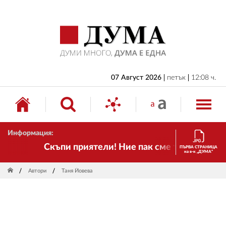
НАЧАЛО
БЪЛГАРИЯ
ИКОНОМИКА
ИЗБОРИ
07 Август 2026
петък
12:08 ч.
СВЯТ
ОБЩЕСТВО
Информация:
КУЛТУРА
Скъпи приятели! Ние пак сме тук! Времето се
ПЪРВА СТРАНИЦА
на в-к „ДУМА“
ЖИВОТ
Автори
Таня Йовева
СПОРТ
ПРИЛОЖЕНИЯ
ДРУГИ