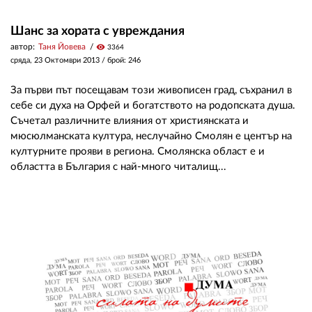
Шанс за хората с увреждания
автор:
Таня Йовева
visibility
3364
сряда, 23 Октомври 2013
/ брой: 246
За първи път посещавам този живописен град, съхранил в
себе си духа на Орфей и богатството на родопската душа.
Съчетал различните влияния от християнската и
мюсюлманската култура, неслучайно Смолян е център на
културните прояви в региона. Смолянска област е и
областта в България с най-много читалищ...