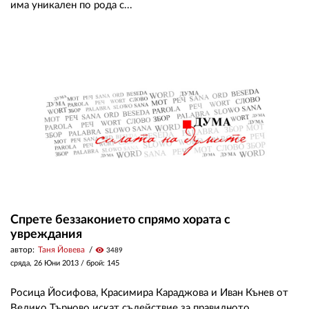
има уникален по рода с...
Спрете беззаконието спрямо хората с
увреждания
автор:
Таня Йовева
visibility
3489
сряда, 26 Юни 2013
/ брой: 145
Росица Йосифова, Красимира Караджова и Иван Кънев от
Велико Търново искат съдействие за правилното