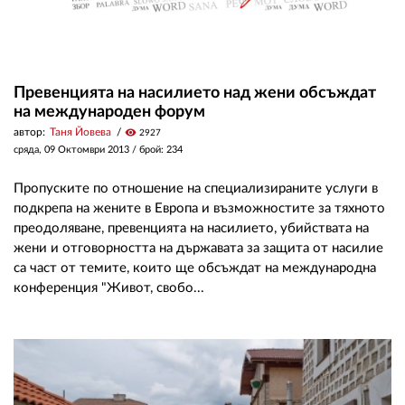
Превенцията на насилието над жени обсъждат
на международен форум
автор:
Таня Йовева
visibility
2927
сряда, 09 Октомври 2013
/ брой: 234
Пропуските по отношение на специализираните услуги в
подкрепа на жените в Европа и възможностите за тяхното
преодоляване, превенцията на насилието, убийствата на
жени и отговорността на държавата за защита от насилие
са част от темите, които ще обсъждат на международна
конференция "Живот, свобо...