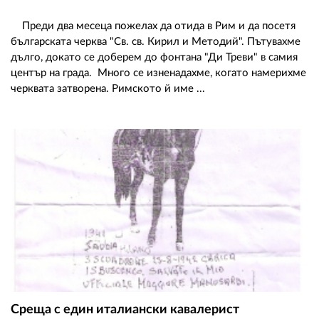
Преди два месеца пожелах да отида в Рим и да посетя
българската черква "Св. св. Кирил и Методий". Пътувахме
дълго, докато се доберем до фонтана "Ди Треви" в самия
център на града. Много се изненадахме, когато намерихме
черквата затворена. Римското й име ...
Среща с един италиански кавалерист