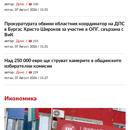
автор:
Дума
visibility
100
петък, 07 Август 2026 /
11:55
Прокуратурата обвини областния координатор на ДПС
в Бургас Христо Широков за участие в ОПГ, свързана с
ВиК
автор:
Дума
visibility
255
петък, 07 Август 2026 /
11:31
Над 250 000 евро ще струват камерите в общинските
избирателни комисии
автор:
Дума
visibility
229
петък, 07 Август 2026 /
11:27
Икономика