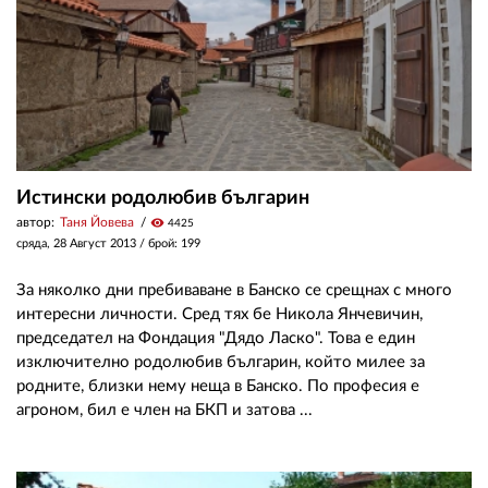
Истински родолюбив българин
автор:
Таня Йовева
visibility
4425
сряда, 28 Август 2013
/ брой: 199
За няколко дни пребиваване в Банско се срещнах с много
интересни личности. Сред тях бе Никола Янчевичин,
председател на Фондация "Дядо Ласко". Това е един
изключително родолюбив българин, който милее за
родните, близки нему неща в Банско. По професия е
агроном, бил е член на БКП и затова ...