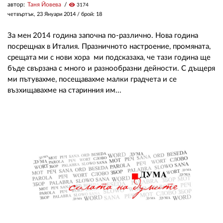
автор:
Таня Йовева
visibility
3174
четвъртък, 23 Януари 2014
/ брой: 18
За мен 2014 година започна по-различно. Нова година
посрещнах в Италия. Празничното настроение, промяната,
срещата ми с нови хора ми подсказаха, че тази година ще
бъде свързана с много и разнообразни дейности. С дъщеря
ми пътувахме, посещавахме малки градчета и се
възхищавахме на старинния им...