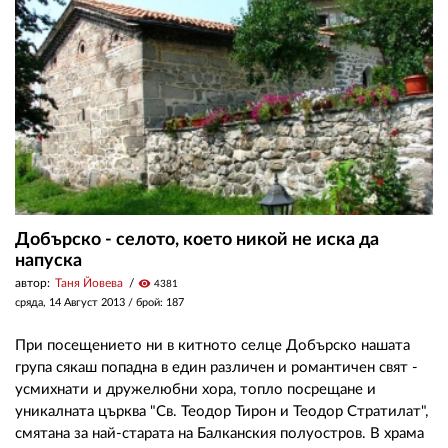
Добърско - селото, което никой не иска да
напуска
автор:
Таня Йовева
visibility
4381
сряда, 14 Август 2013
/ брой: 187
При посещението ни в китното селце Добърско нашата
група сякаш попадна в един различен и романтичен свят -
усмихнати и дружелюбни хора, топло посрещане и
уникалната църква "Св. Теодор Тирон и Теодор Стратилат",
смятана за най-старата на Балканския полуостров. В храма