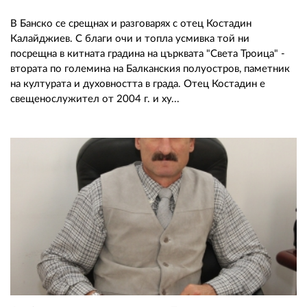
В Банско се срещнах и разговарях с отец Костадин
Калайджиев. С благи очи и топла усмивка той ни
посрещна в китната градина на църквата "Света Троица" -
втората по големина на Балканския полуостров, паметник
на културата и духовността в града. Отец Костадин е
свещенослужител от 2004 г. и ху...