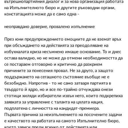
вътрешнопартийния диалог и за нова организация работата
на Изпълнителното бюро и другите ръководни органи,
констатацията може да е само една -
неоправдано доверие, провалено изпълнение
През юни предупреждението емоциите да не вземат връх
при обсъждането на действията за преодоляване на
избухналата криза несъмнено имаше основание. То и днес
остава валидно, но не може да отмени необходимостта да
се постараем отговорно и критично да разкрием
причините за понесения провал. Не за друго, а защото
поддържането на сегашното състояние въобще не е
безобидно. Напротив - то не само затваря партията в
твърдото й ядро, но и все по-трайно отчуждава онези
стотици хиляди избиратели извън него, които подкрепиха
заявката за управление с таланта на цялата нация,
подплатена с личността на кандидат-премиера.
Първата причина за неизпълнението на посочените задачи
е качеството на работата на самото Изпълнително бюро,
което зависи преди всичко от действията или