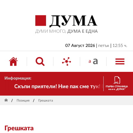
НАЧАЛО
БЪЛГАРИЯ
ИКОНОМИКА
ИЗБОРИ
07 Август 2026
петък
12:55 ч.
СВЯТ
ОБЩЕСТВО
Информация:
КУЛТУРА
Скъпи приятели! Ние пак сме тук! Времето се пр
ПЪРВА СТРАНИЦА
на в-к „ДУМА“
ЖИВОТ
Позиция
Грешката
СПОРТ
ПРИЛОЖЕНИЯ
Грешката
ДРУГИ