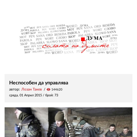
Неспособен да управлява
автор:
Лозан Такев
visibility
144620
сряда, 01 Април 2015
/ брой: 73