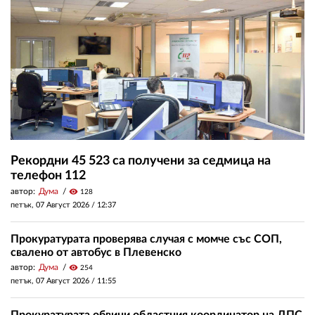
Рекордни 45 523 са получени за седмица на
телефон 112
автор:
Дума
visibility
128
петък, 07 Август 2026 /
12:37
Прокуратурата проверява случая с момче със СОП,
свалено от автобус в Плевенско
автор:
Дума
visibility
254
петък, 07 Август 2026 /
11:55
Прокуратурата обвини областния координатор на ДПС