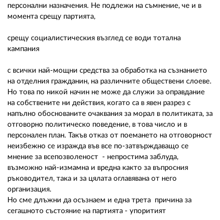
персонални назначения. Не подлежи на съмнение, че и в
момента срещу партията,
срещу социалистическия възглед се води тотална
кампания
с всички най-мощни средства за обработка на съзнанието
на отделния гражданин, на различните обществени слоеве.
Но това по никой начин не може да служи за оправдание
на собствените ни действия, когато са в явен разрез с
напълно обоснованите очаквания за морал в политиката, за
отговорно политическо поведение, в това число и в
персонален план. Такъв отказ от поемането на отговорност
неизбежно се изражда във все по-затвърждаващо се
мнение за всепозволеност - непростима заблуда,
възможно най-измамна и вредна както за въпросния
ръководител, така и за цялата оглавявана от него
организация.
Но сме длъжни да осъзнаем и една трета причина за
сегашното състояние на партията - упоритият