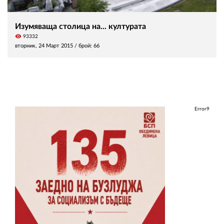
Изумяваща столица на... културата
visibility
93332
вторник, 24 Март 2015
/ брой: 66
Error9