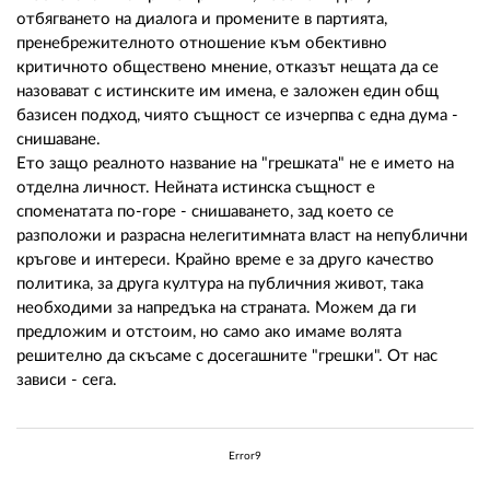
отбягването на диалога и промените в партията,
пренебрежителното отношение към обективно
критичното обществено мнение, отказът нещата да се
назовават с истинските им имена, е заложен един общ
базисен подход, чиято същност се изчерпва с една дума -
снишаване.
Ето защо реалното название на "грешката" не е името на
отделна личност. Нейната истинска същност е
споменатата по-горе - снишаването, зад което се
разположи и разрасна нелегитимната власт на непублични
кръгове и интереси. Крайно време е за друго качество
политика, за друга култура на публичния живот, така
необходими за напредъка на страната. Можем да ги
предложим и отстоим, но само ако имаме волята
решително да скъсаме с досегашните "грешки". От нас
зависи - сега.
Error9