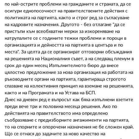
02 975 20 35
по най-острите проблеми на гражданите и страната, да се
осигури еднопосочност на правителствените действия с
политиката на партията, както и строг ред за съгласуване
на кадровите назначения. Другото - без отлагане "да се
пристъпи към всеобхватни мерки за изкореняване на
натрупалите се с годините тежки проблеми и пороци в
организацията и дейността на партията в центъра и по
места". За целта да се организират отговорни обсъждания
на решенията на Националния съвет, а на следващ пленум в
срок до един месец Изпълнителното бюро да внесе
цялостно предложение за нова организация на работата на
ръководните органи на партията, гарантираща строгото
спазване на колективния принцип на вземане на решенията,
както и на Програмата и на Устава на БСП.
Днес на дневен ред е въпросът как бяха изпълнени взетите
преди вече три и половина месеца решения. Ако по
действията на правителството има определено
съобразяване с предизборните ангажименти на партията,
то на спорните и опорочени назначения не бе сложен край.
Що се отнася до задачите за ново качество на