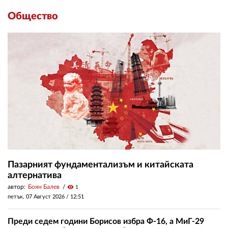
Общество
Пазарният фундаментализъм и китайската
алтернатива
автор:
Боян Балев
visibility
1
петък, 07 Август 2026 /
12:51
Преди седем години Борисов избра Ф-16, а МиГ-29