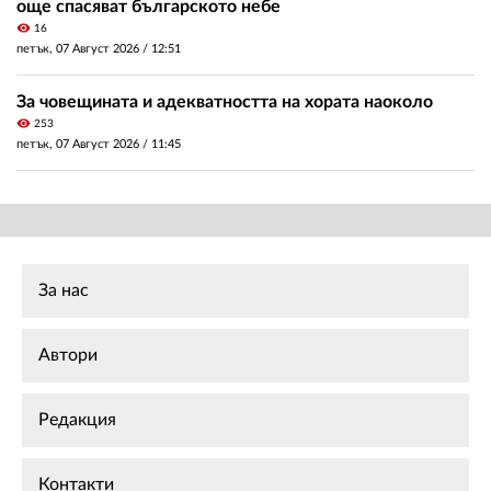
още спасяват българското небе
visibility
16
петък, 07 Август 2026 /
12:51
За човещината и адекватността на хората наоколо
visibility
253
петък, 07 Август 2026 /
11:45
За нас
Автори
Редакция
Контакти