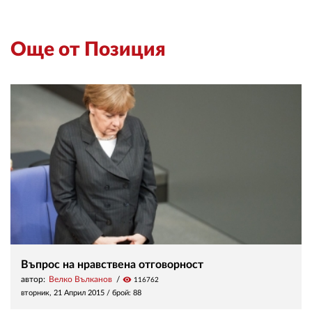
Още от Позиция
Въпрос на нравствена отговорност
автор:
Велко Вълканов
visibility
116762
вторник, 21 Април 2015
/ брой: 88