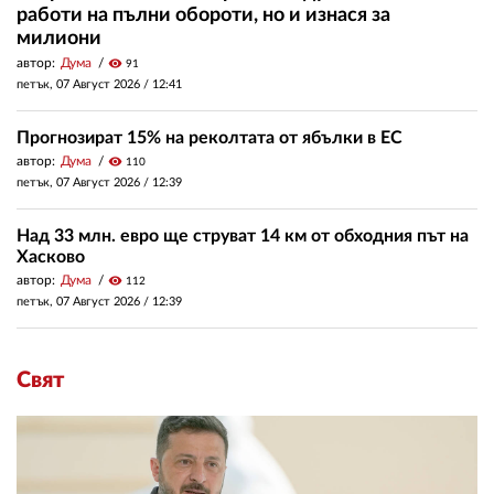
работи на пълни обороти, но и изнася за
милиони
автор:
Дума
visibility
91
петък, 07 Август 2026 /
12:41
Прогнозират 15% на реколтата от ябълки в ЕС
автор:
Дума
visibility
110
петък, 07 Август 2026 /
12:39
Над 33 млн. евро ще струват 14 км от обходния път на
Хасково
автор:
Дума
visibility
112
петък, 07 Август 2026 /
12:39
Свят