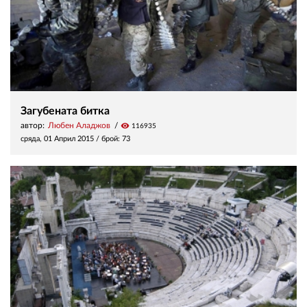
Загубената битка
автор:
Любен Аладжов
visibility
116935
сряда, 01 Април 2015
/ брой: 73