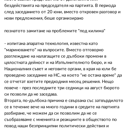
бездействията на председателя на партията. В периода
след заседанието от 20 юни, вместо откровен разговор и
нови предложения, беше организирано
познатото замитане на проблемите "под килима"
- изпитана апаратна технология, известна като
"мариноването" на въпросите. Вместо отговорно
разглеждане на налагащите се дълбоки промени в
цялостната дейност и на Изпълнителното бюро, и на
Националния съвет и неговите органи, в края на юли бе
проведено заседание на НС, на което "не остана време" да
се отчетат взетите предходния месец решения. Нещо
повече - през последните три седмици на август бюрото
си позволи да не заседава.
Втората, по-дълбока причина е свързана със затвърдилото
се в течение вече на много години в средите на партията
разбиране, че можем да си позволим да не се
съобразяваме с мненията и реакциите в обществото по
повод наши безпринципни политически действия и