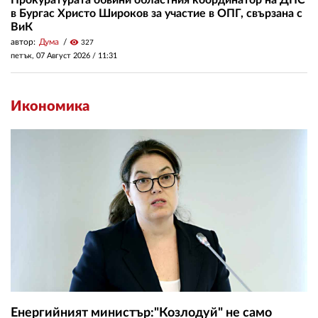
в Бургас Христо Широков за участие в ОПГ, свързана с
ВиК
автор:
Дума
visibility
327
петък, 07 Август 2026 /
11:31
Икономика
Енергийният министър:"Козлодуй" не само