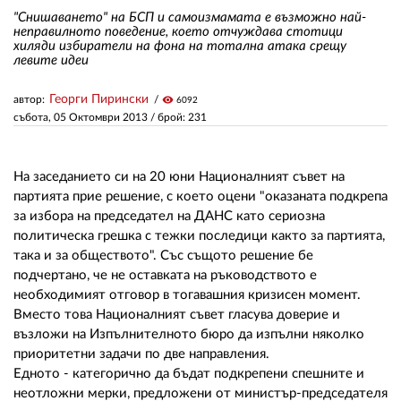
"Снишаването" на БСП и самоизмамата е възможно най-
неправилното поведение, което отчуждава стотици
хиляди избиратели на фона на тотална атака срещу
ЗА НАС
левите идеи
АВТОРИ
Георги Пирински
автор:
visibility
6092
РЕДАКЦИЯ
събота, 05 Октомври 2013
/ брой: 231
КОНТАКТИ
На заседанието си на 20 юни Националният съвет на
РЕКЛАМА
партията прие решение, с което оцени "оказаната подкрепа
за избора на председател на ДАНС като сериозна
АБОНАМЕНТ
политическа грешка с тежки последици както за партията,
така и за обществото". Със същото решение бе
УСЛОВИЯ ЗА ПОЛЗВАНЕ
подчертано, че не оставката на ръководството е
необходимият отговор в тогавашния кризисен момент.
ПОЛИТИКА ЗА БИСКВИТКИТЕ
Вместо това Националният съвет гласува доверие и
ПОЛИТИКАТА ЗА
възложи на Изпълнителното бюро да изпълни няколко
ПОВЕРИТЕЛНОСТ
приоритетни задачи по две направления.
Едното - категорично да бъдат подкрепени спешните и
неотложни мерки, предложени от министър-председателя