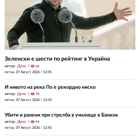
Зеленски е шести по рейтинг в Украйна
автор:
Дума
visibility
66
петък, 07 Август 2026 /
12:45
И нивото на река По е рекордно ниско
автор:
Дума
visibility
74
петък, 07 Август 2026 /
12:43
Убити и ранени при стрелба в училище в Банкок
автор:
Дума
visibility
94
петък, 07 Август 2026 /
12:43