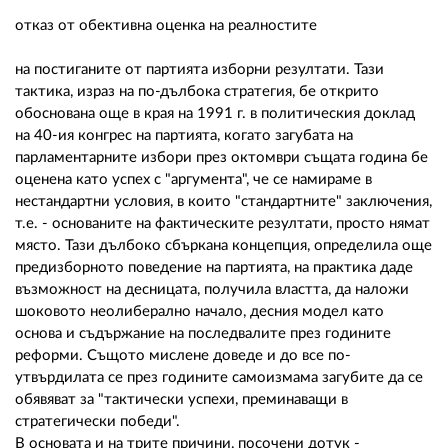
отказ от обективна оценка на реалностите
на постиганите от партията изборни резултати. Тази
тактика, израз на по-дълбока стратегия, бе открито
обоснована още в края на 1991 г. в политическия доклад
на 40-ия конгрес на партията, когато загубата на
парламентарните избори през октомври същата година бе
оценена като успех с "аргумента", че се намираме в
нестандартни условия, в които "стандартните" заключения,
т.е. - основаните на фактическите резултати, просто нямат
място. Тази дълбоко сбъркана концепция, определила още
предизборното поведение на партията, на практика даде
възможност на десницата, получила властта, да наложи
шоковото неолиберално начало, десния модел като
основа и съдържание на последвалите през годините
реформи. Същото мислене доведе и до все по-
утвърдилата се през годините самоизмама загубите да се
обявяват за "тактически успехи, преминаващи в
стратегически победи".
В основата и на трите причини, посочени дотук -