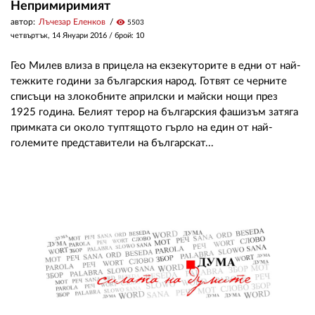
Непримиримият
автор:
Лъчезар Еленков
visibility
5503
четвъртък, 14 Януари 2016
/ брой: 10
Гео Милев влиза в прицела на екзекуторите в едни от най-
тежките години за българския народ. Готвят се черните
списъци на злокобните априлски и майски нощи през
1925 година. Белият терор на българския фашизъм затяга
примката си около туптящото гърло на един от най-
големите представители на българскат...