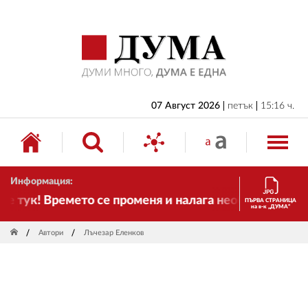
НАЧАЛО
БЪЛГАРИЯ
ИКОНОМИКА
ИЗБОРИ
07 Август 2026
петък
15:16 ч.
СВЯТ
ОБЩЕСТВО
Информация:
КУЛТУРА
тук! Времето се променя и налага необходимостта от
ПЪРВА СТРАНИЦА
на в-к „ДУМА“
ЖИВОТ
Автори
Лъчезар Еленков
СПОРТ
ПРИЛОЖЕНИЯ
ДРУГИ