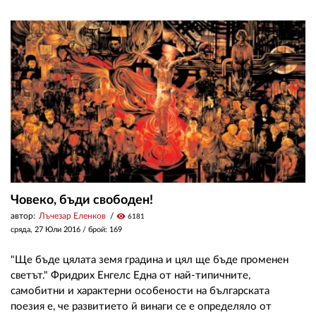
02 975 20 35
Човеко, бъди свободен!
автор:
Лъчезар Еленков
visibility
6181
сряда, 27 Юли 2016
/ брой: 169
"Ще бъде цялата земя градина и цял ще бъде променен
светът." Фридрих Енгелс Една от най-типичните,
самобитни и характерни особености на българската
поезия е, че развитието й винаги се е определяло от