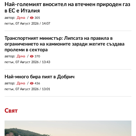
Най-големият вносител на втечнен природен газ
в ЕС е Италия
автор:
Дума
visibility
305
петък, 07 Август 2026 /
14:07
Транспортният министър: Липсата на правила в
ограничението на камионите заради жегите създава
пролеми в сектора
автор:
Дума
visibility
370
петък, 07 Август 2026 /
13:43
Най-много бира пият в Добрич
автор:
Дума
visibility
436
петък, 07 Август 2026 /
13:01
Свят