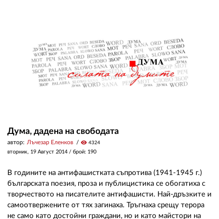
Дума, дадена на свободата
автор:
Лъчезар Еленков
visibility
4324
вторник, 19 Август 2014
/ брой: 190
В годините на антифашистката съпротива (1941-1945 г.)
българската поезия, проза и публицистика се обогатиха с
творчеството на писателите антифашисти. Най-дръзките и
самоотвержените от тях загинаха. Тръгнаха срещу терора
не само като достойни граждани, но и като майстори на