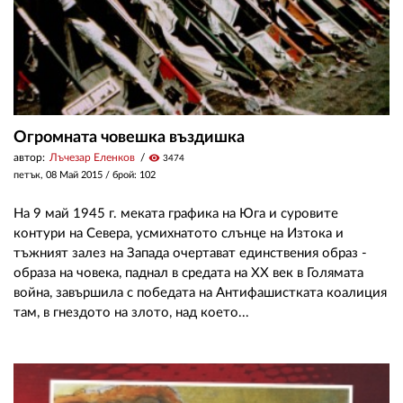
Огромната човешка въздишка
автор:
Лъчезар Еленков
visibility
3474
петък, 08 Май 2015
/ брой: 102
На 9 май 1945 г. меката графика на Юга и суровите
контури на Севера, усмихнатото слънце на Изтока и
тъжният залез на Запада очертават единствения образ -
образа на човека, паднал в средата на ХХ век в Голямата
война, завършила с победата на Антифашистката коалиция
там, в гнездото на злото, над което...