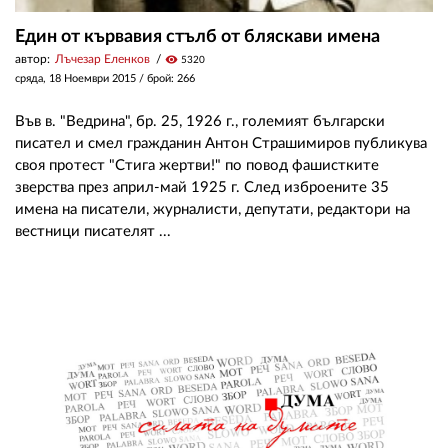
Един от кървавия стълб от бляскави имена
автор:
Лъчезар Еленков
visibility
5320
сряда, 18 Ноември 2015
/ брой: 266
Във в. "Ведрина", бр. 25, 1926 г., големият български
писател и смел гражданин Антон Страшимиров публикува
своя протест "Стига жертви!" по повод фашистките
зверства през април-май 1925 г. След изброените 35
имена на писатели, журналисти, депутати, редактори на
вестници писателят ...