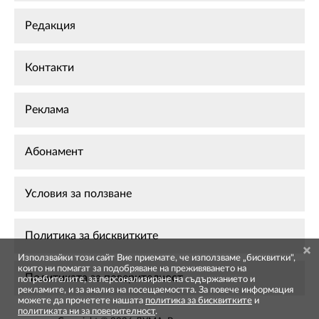
Редакция
Контакти
Реклама
Абонамент
Условия за ползване
Политика за бисквитките
Използвайки този сайт Вие приемате, че използваме „бисквитки",
които ни помагат за подобряване на преживяването на
Политиката за поверителност
потребителите, за персонализиране на съдържанието и
рекламите, и за анализ на посещаемостта. За повече информация
можете да прочетете нашата
политика за бисквитките
и
политиката ни за поверителност
.