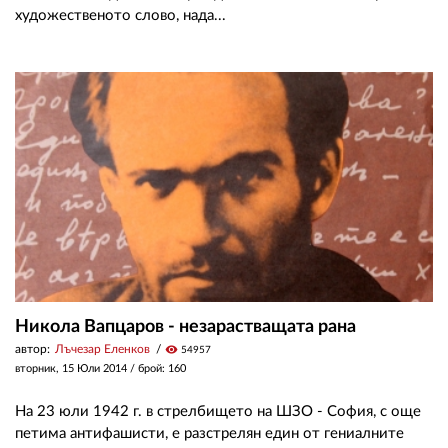
художественото слово, нада...
Никола Вапцаров - незарастващата рана
автор:
Лъчезар Еленков
visibility
54957
вторник, 15 Юли 2014
/ брой: 160
На 23 юли 1942 г. в стрелбището на ШЗО - София, с още
петима антифашисти, е разстрелян един от гениалните