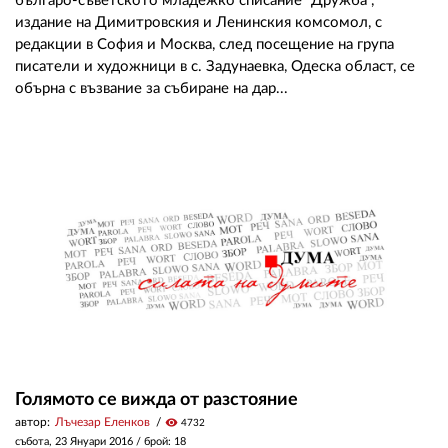
българо-съветското младежко списание "Дружба",
издание на Димитровския и Ленинския комсомол, с
редакции в София и Москва, след посещение на група
писатели и художници в с. Задунаевка, Одеска област, се
обърна с възвание за събиране на дар...
Голямото се вижда от разстояние
автор:
Лъчезар Еленков
visibility
4732
събота, 23 Януари 2016
/ брой: 18