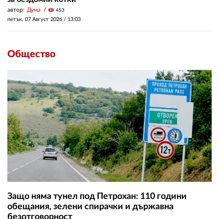
автор:
Дума
visibility
453
петък, 07 Август 2026 /
13:03
Общество
Защо няма тунел под Петрохан: 110 години
обещания, зелени спирачки и държавна
безотговорност