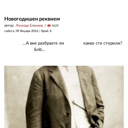
Новогодишен реквием
автор:
Лъчезар Еленков
visibility
3629
събота, 09 Януари 2016
/ брой: 6
...А вие разбрахте ли какво сте сторили?
&nb...