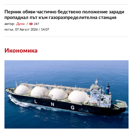
Перник обяви частично бедствено положение заради
пропаднал път към газоразпределителна станция
автор:
Дума
visibility
287
петък, 07 Август 2026 /
14:07
Икономика