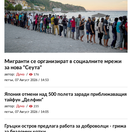
Мигранти се организират в социалните мрежи
за нова "Сеута"
автор:
Дума
visibility
176
петък, 07 Август 2026 /
14:53
Япония отмени над 500 полета заради приближаващия
тайфун „Делфин“
автор:
Дума
visibility
235
петък, 07 Август 2026 /
14:05
Гръцки остров предлага работа за доброволци - грижа
за бездомни котки