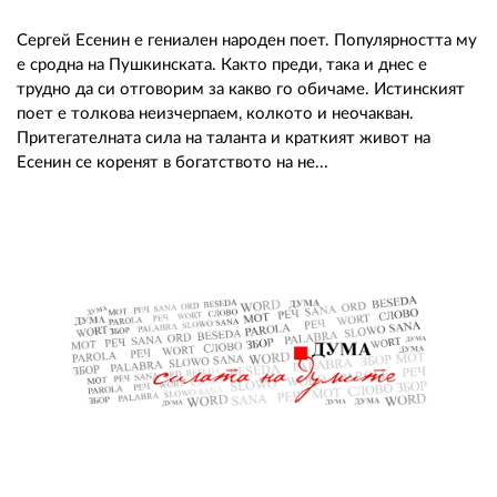
Сергей Есенин е гениален народен поет. Популярността му
е сродна на Пушкинската. Както преди, така и днес е
трудно да си отговорим за какво го обичаме. Истинският
поет е толкова неизчерпаем, колкото и неочакван.
Притегателната сила на таланта и краткият живот на
Есенин се коренят в богатството на не...