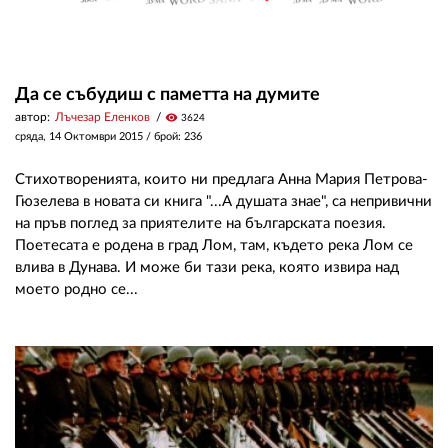
Да се събудиш с паметта на думите
автор:
Лъчезар Еленков
visibility
3624
сряда, 14 Октомври 2015
/ брой: 236
Стихотворенията, които ни предлага Анна Мария Петрова-
Гюзелева в новата си книга "...А душата знае", са непривични
на пръв поглед за приятелите на българската поезия.
Поетесата е родена в град Лом, там, където река Лом се
влива в Дунава. И може би тази река, която извира над
моето родно се...