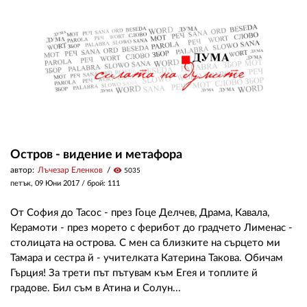
ЗА НАС
АВТОРИ
РЕДАКЦИЯ
КОНТАКТИ
РЕКЛАМА
Остров - видение и метафора
автор:
Лъчезар Еленков
visibility
5035
АБОНАМЕНТ
петък, 09 Юни 2017
/ брой: 111
УСЛОВИЯ ЗА ПОЛЗВАНЕ
От София до Тасос - през Гоце Делчев, Драма, Кавала,
ПОЛИТИКА ЗА БИСКВИТКИТЕ
Керамоти - през морето с ферибот до градчето Лименас -
столицата на острова. С мен са близките на сърцето ми
ПОЛИТИКАТА ЗА
Тамара и сестра й - учителката Катерина Такова. Обичам
ПОВЕРИТЕЛНОСТ
Гърция! За трети път пътувам към Егея и топлите й
градове. Бил съм в Атина и Солун...