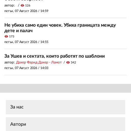
автор:
visibility
126
петък, 07 Август 2026 /
14:59
Не убиха само един човек. Убиха границата между
дете и палач
visibility
173
петък, 07 Август 2026 /
14:55
За Ушев и сектата, които работят по шаблони
автор:
Дахер Фарид Дахер - Ламот
visibility
342
петък, 07 Август 2026 /
14:03
За нас
Автори