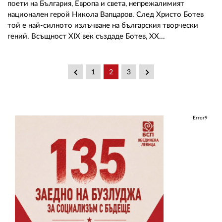
поети на България, Европа и света, непрежалимият
национален герой Никола Вапцаров. След Христо Ботев
той е най-силното излъчване на българския творчески
гений. Всъщност ХІХ век създаде Ботев, ХХ...
keyboard_arrow_left
keyboard_arrow_right
1
2
3
Error9