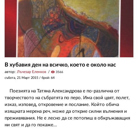
В хубавия ден на всичко, което е около нас
автор:
Лъчезар Еленков
visibility
3566
събота, 21 Март 2015
/ брой: 64
Поезията на Татяна Александрова е по-различна от
творчеството на събратята по перо. Има свой цвят, полет,
изказ, изповед, откровение и послание. Който обича
изящната мерена реч, може да открие силни вълнения и
преживявания. Не е лесно да се потопиш в обкръжаващия
ни свят и да го покаже...