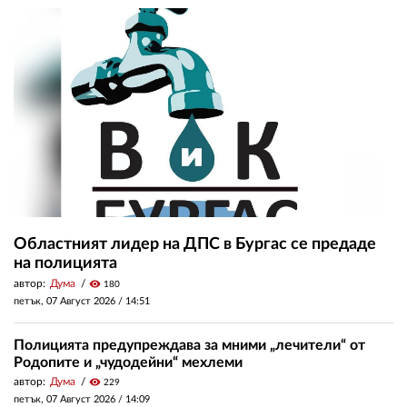
Областният лидер на ДПС в Бургас се предаде
на полицията
автор:
Дума
visibility
180
петък, 07 Август 2026 /
14:51
Полицията предупреждава за мними „лечители“ от
Родопите и „чудодейни“ мехлеми
автор:
Дума
visibility
229
петък, 07 Август 2026 /
14:09