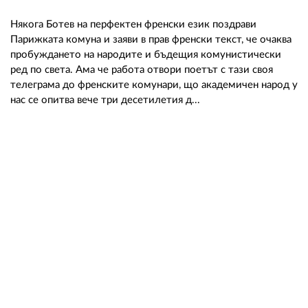
Някога Ботев на перфектен френски език поздрави
Парижката комуна и заяви в прав френски текст, че очаква
пробуждането на народите и бъдещия комунистически
ред по света. Ама че работа отвори поетът с тази своя
телеграма до френските комунари, що академичен народ у
нас се опитва вече три десетилетия д...