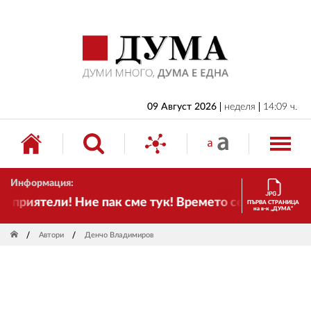
НАЧАЛО
БЪЛГАРИЯ
ИКОНОМИКА
ИЗБОРИ
09 Август 2026
неделя
14:09 ч.
СВЯТ
ОБЩЕСТВО
Информация:
КУЛТУРА
риятели! Ние пак сме тук! Времето се променя и на
ПЪРВА СТРАНИЦА
на в-к „ДУМА“
ЖИВОТ
Автори
Денчо Владимиров
СПОРТ
ПРИЛОЖЕНИЯ
ДРУГИ