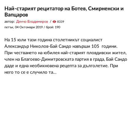
Най-старият рецитатор на Ботев, Смирненски и
Вапцаров
автор:
Денчо Владимиров
visibility
8339
петък, 04 Октомври 2019
/ брой: 190
На 15 юли тази година столетникът социалист
Александър Николов-Бай Сандо навърши 105 години.
При честването на юбилея най-старият пловдивски жител,
член на Благоево-Димитровската партия в града, Бай Сандо
даде и една необикновена рецепта за дълголетие. При
него то се е случило та...