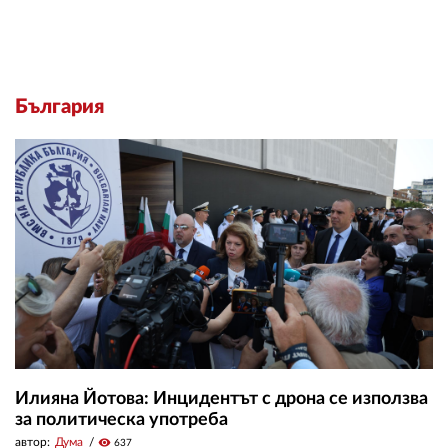
България
Илияна Йотова: Инцидентът с дрона се използва
за политическа употреба
автор:
Дума
visibility
637