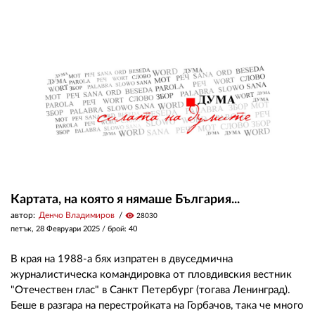
02 975 20 35
Картата, на която я нямаше България...
автор:
Денчо Владимиров
visibility
28030
петък, 28 Февруари 2025
/ брой: 40
В края на 1988-а бях изпратен в двуседмична
журналистическа командировка от пловдивския вестник
"Отечествен глас" в Санкт Петербург (тогава Ленинград).
Беше в разгара на перестройката на Горбачов, така че много