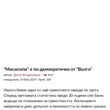
"Мисисипи" е по-демократично от "Волга"
автор:
Денчо Владимиров
visibility
9037
понеделник, 10 Юни 2019
/ брой: 108
Някога бяхме един от най-грамотните народи по света.
Според световната статистика преди 30 години сме били
водещи по отношение на грамотността. Англичаните
например и днес допускат в писмеността си повече грешки