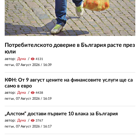
Потребителското доверие в България расте през
юли
автор:
Дума
visibility
4131
петък, 07 Август 2026 /
16:39
КФН: От 9 август цените на финансовите услуги ще са
само в евро
автор:
Дума
visibility
4438
петък, 07 Август 2026 /
16:19
„Алстом“ достави първите 10 влака за България
автор:
Дума
visibility
3767
петък, 07 Август 2026 /
16:17