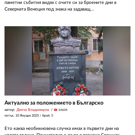
паметни събития видях с очите си за броените дни в
Северната Венеция под знака на задаващ...
Актуално за положението в Българско
автор:
Денчо Владимиров
visibility
24604
петък, 10 Януари 2025
/ брой: 5
Ето каква необикновена случка имах в първите дни на