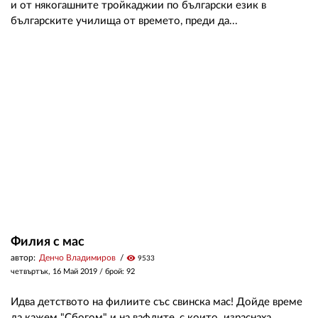
и от някогашните тройкаджии по български език в
българските училища от времето, преди да...
Филия с мас
автор:
Денчо Владимиров
visibility
9533
четвъртък, 16 Май 2019
/ брой: 92
Идва детството на филиите със свинска мас! Дойде време
да кажем "Сбогом" и на вафлите, с които израснаха