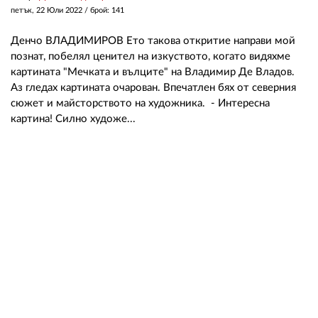
петък, 22 Юли 2022
/ брой: 141
Денчо ВЛАДИМИРОВ Ето такова откритие направи мой
познат, побелял ценител на изкуството, когато видяхме
картината "Мечката и вълците" на Владимир Де Владов.
Аз гледах картината очарован. Впечатлен бях от северния
сюжет и майсторството на художника. - Интересна
картина! Силно художе...