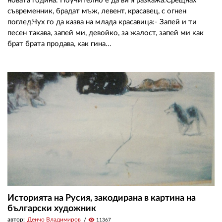
новата година. Поучително е да ви я разкажа.Срещнах
съвременник, брадат мъж, левент, красавец, с огнен
поглед.Чух го да казва на млада красавица:- Запей и ти
песен такава, запей ми, девойко, за жалост, запей ми как
брат брата продава, как гина...
Историята на Русия, закодирана в картина на
български художник
автор:
Денчо Владимиров
visibility
11367