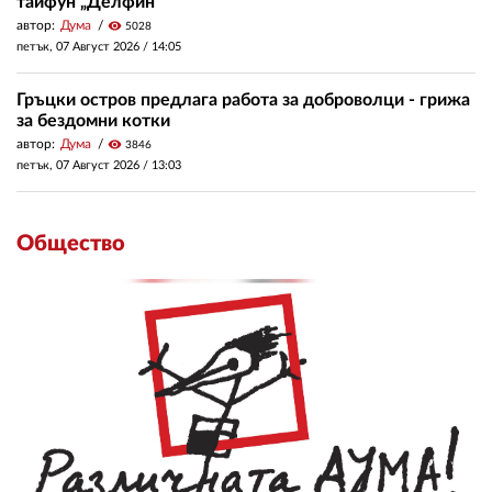
тайфун „Делфин“
автор:
Дума
visibility
5028
петък, 07 Август 2026 /
14:05
Гръцки остров предлага работа за доброволци - грижа
за бездомни котки
автор:
Дума
visibility
3846
петък, 07 Август 2026 /
13:03
Общество