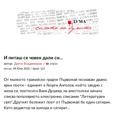
ЗА НАС
АВТОРИ
РЕДАКЦИЯ
КОНТАКТИ
РЕКЛАМА
И питаш се човек дали си...
автор:
Денчо Владимиров
visibility
10633
АБОНАМЕНТ
петък, 04 Юли 2025
/ брой: 121
УСЛОВИЯ ЗА ПОЛЗВАНЕ
От малкото тракийско градче Първомай познавам двама
ПОЛИТИКА ЗА БИСКВИТКИТЕ
ярки поети - единият е Георги Ангелов, който заедно с
жена си, поетесата Ваня Душева, на апостолски начала
ПОЛИТИКАТА ЗА
списва популярното електронно списание "Литературен
ПОВЕРИТЕЛНОСТ
свят".Другият бележит поет от Първомай бе един сатирик.
Като редактор на хумора и сатират...