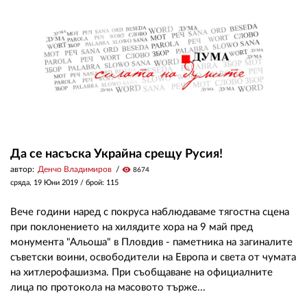
Да се насъска Украйна срещу Русия!
автор:
Денчо Владимиров
visibility
8674
сряда, 19 Юни 2019
/ брой: 115
Вече години наред с покруса наблюдаваме тягостна сцена
при поклонението на хилядите хора на 9 май пред
монумента "Альоша" в Пловдив - паметника на загиналите
съветски воини, освободители на Европа и света от чумата
на хитлерофашизма. При съобщаване на официалните
лица по протокола на масовото търже...