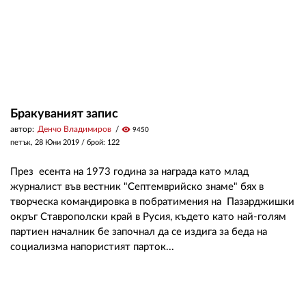
Бракуваният запис
автор:
Денчо Владимиров
visibility
9450
петък, 28 Юни 2019
/ брой: 122
През есента на 1973 година за награда като млад
журналист във вестник "Септемврийско знаме" бях в
творческа командировка в побратимения на Пазарджишки
окръг Ставрополски край в Русия, където като най-голям
партиен началник бе започнал да се издига за беда на
социализма напористият парток...