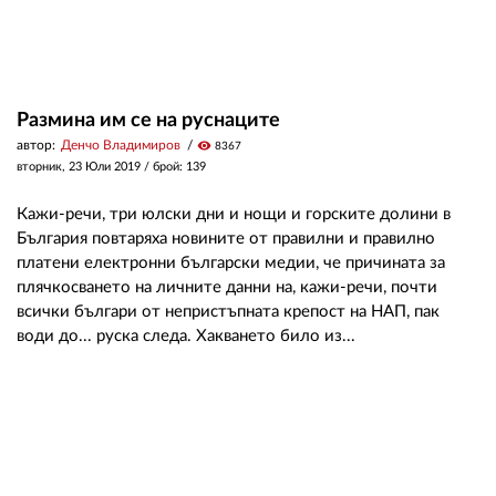
Размина им се на руснаците
автор:
Денчо Владимиров
visibility
8367
вторник, 23 Юли 2019
/ брой: 139
Кажи-речи, три юлски дни и нощи и горските долини в
България повтаряха новините от правилни и правилно
платени електронни български медии, че причината за
плячкосването на личните данни на, кажи-речи, почти
всички българи от непристъпната крепост на НАП, пак
води до... руска следа. Хакването било из...