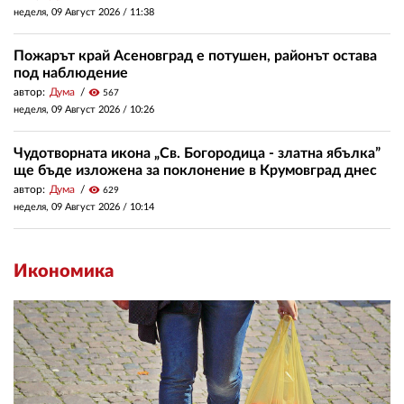
неделя, 09 Август 2026 /
11:38
Пожарът край Асеновград е потушен, районът остава
под наблюдение
автор:
Дума
visibility
567
неделя, 09 Август 2026 /
10:26
Чудотворната икона „Св. Богородица - златна ябълка”
ще бъде изложена за поклонение в Крумовград днес
автор:
Дума
visibility
629
неделя, 09 Август 2026 /
10:14
Икономика