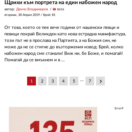
Щрихи към портрета на един набожен народ
автор:
Денчо Владимиров
visibility
8656
вторник, 30 Април 2019
/ брой: 81
От това, което се пее вече години от нашенски певци и
певици покрай Великден като нова естрадна манифактура,
този път не в прослава на Партията, а на Божия син, не
може да не се стигне до възторжения извод: Брей, колко
набожен народ сме станали! Виж ни, бе Боже, и помагай!
Помагай да се вмъкнем и в ...
...
keyboard_arrow_right
1
2
3
4
5
7
Error9