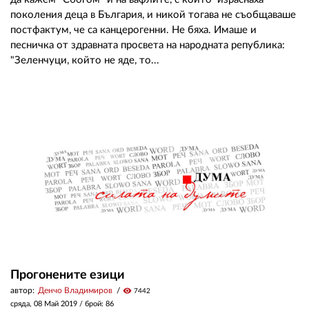
поколения деца в България, и никой тогава не съобщаваше
постфактум, че са канцерогенни. Не бяха. Имаше и
песничка от здравната просвета на народната република:
"Зеленчуци, който не яде, то...
Прогонените езици
автор:
Денчо Владимиров
visibility
7442
сряда, 08 Май 2019
/ брой: 86