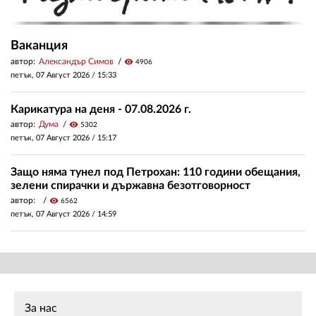
Ваканция
автор:
Александър Симов
visibility
4906
петък, 07 Август 2026 /
15:33
Карикатура на деня - 07.08.2026 г.
автор:
Дума
visibility
5302
петък, 07 Август 2026 /
15:17
Защо няма тунел под Петрохан: 110 години обещания,
зелени спирачки и държавна безотговорност
автор:
visibility
6562
петък, 07 Август 2026 /
14:59
За нас