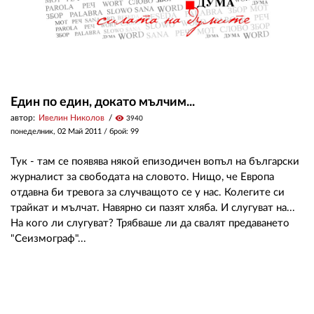
Един по един, докато мълчим...
автор:
Ивелин Николов
visibility
3940
понеделник, 02 Май 2011
/ брой: 99
Тук - там се появява някой епизодичен вопъл на български
журналист за свободата на словото. Нищо, че Европа
отдавна би тревога за случващото се у нас. Колегите си
трайкат и мълчат. Навярно си пазят хляба. И слугуват на...
На кого ли слугуват? Трябваше ли да свалят предаването
"Сеизмограф"...