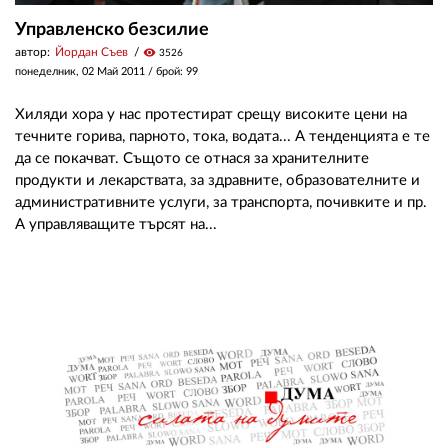
Управленско безсилие
автор:
Йордан Съев
visibility
3526
понеделник, 02 Май 2011
/ брой: 99
Хиляди хора у нас протестират срещу високите цени на
течните горива, парното, тока, водата... А тенденцията е те
да се покачват. Същото се отнася за хранителните
продукти и лекарствата, за здравните, образователните и
административните услуги, за транспорта, почивките и пр.
А управляващите търсят на...