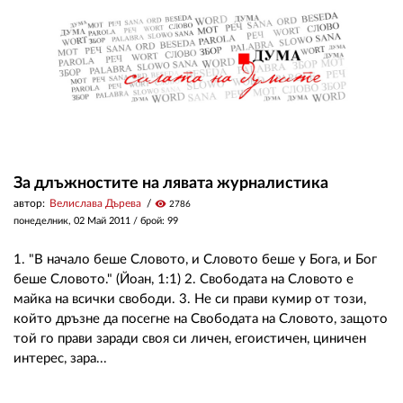
За длъжностите на лявата журналистика
автор:
Велислава Дърева
visibility
2786
понеделник, 02 Май 2011
/ брой: 99
1. "В начало беше Словото, и Словото беше у Бога, и Бог
беше Словото." (Йоан, 1:1) 2. Свободата на Словото е
майка на всички свободи. 3. Не си прави кумир от този,
който дръзне да посегне на Свободата на Словото, защото
той го прави заради своя си личен, егоистичен, циничен
интерес, зара...