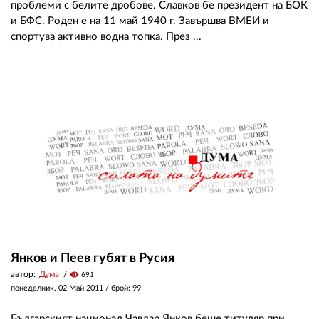
проблеми с белите дробове. Славков бе президент на БОК
и БФС. Роден е на 11 май 1940 г. Завършва ВМЕИ и
спортува активно водна топка. През ...
Янков и Пеев губят в Русия
автор:
Дума
visibility
691
понеделник, 02 Май 2011
/ брой: 99
Българският национал Чавдар Янков беше титуляр при