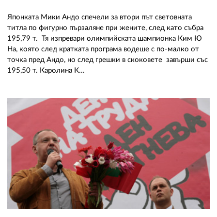
Японката Мики Андо спечели за втори път световната
титла по фигурно пързаляне при жените, след като събра
195,79 т. Тя изпревари олимпийската шампионка Ким Ю
На, която след кратката програма водеше с по-малко от
точка пред Андо, но след грешки в скоковете завърши със
195,50 т. Каролина К...