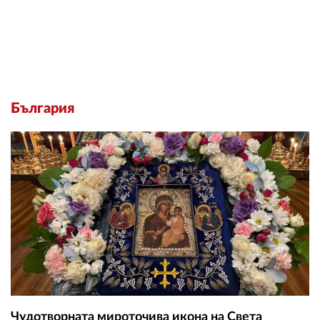
България
Чудотворната мироточива икона на Света