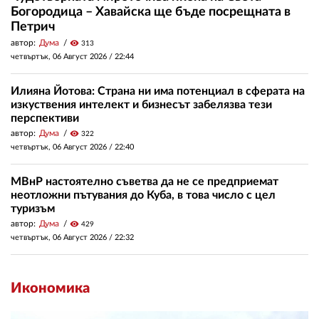
Богородица – Хавайска ще бъде посрещната в
Петрич
автор:
Дума
visibility
313
четвъртък, 06 Август 2026 /
22:44
Илияна Йотова: Страна ни има потенциал в сферата на
изкуствения интелект и бизнесът забелязва тези
перспективи
автор:
Дума
visibility
322
четвъртък, 06 Август 2026 /
22:40
МВнР настоятелно съветва да не се предприемат
неотложни пътувания до Куба, в това число с цел
туризъм
автор:
Дума
visibility
429
четвъртък, 06 Август 2026 /
22:32
Икономика