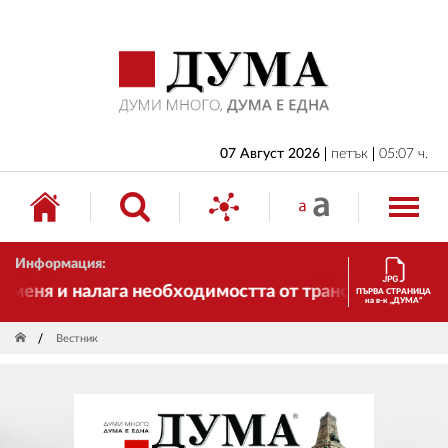
НАЧАЛО
БЪЛГАРИЯ
ИКОНОМИКА
ИЗБОРИ
07 Август 2026
петък
05:07 ч.
СВЯТ
ОБЩЕСТВО
Информация:
КУЛТУРА
ня и налага необходимостта от трансформации. И ДУ
ПЪРВА СТРАНИЦА
на в-к „ДУМА“
ЖИВОТ
Вестник
СПОРТ
ПРИЛОЖЕНИЯ
ДРУГИ