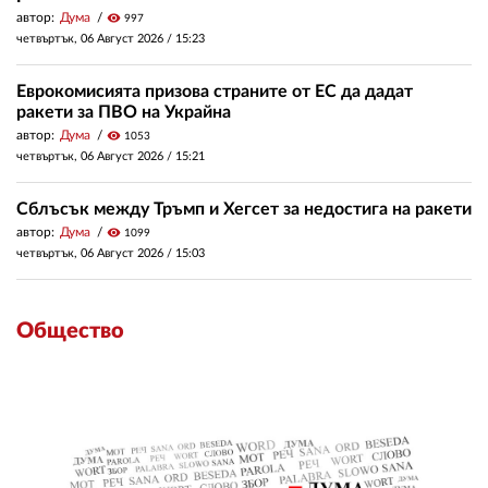
автор:
Дума
visibility
997
четвъртък, 06 Август 2026 /
15:23
Еврокомисията призова страните от ЕС да дадат
ракети за ПВО на Украйна
автор:
Дума
visibility
1053
четвъртък, 06 Август 2026 /
15:21
Сблъсък между Тръмп и Хегсет за недостига на ракети
автор:
Дума
visibility
1099
четвъртък, 06 Август 2026 /
15:03
Общество