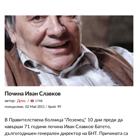
Почина Иван Славков
автор:
Дума
visibility
1748
понеделник, 02 Май 2011
/ брой: 99
В Правителствена болница "Лозенец" 10 дни преди да
навърши 71 години почина Иван Славков-Батето,
дългогодишен генерален директор на БНТ. Причината са