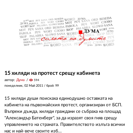
15 хиляди на протест срещу кабинета
автор:
Дума
visibility
594
понеделник, 02 Май 2011
/ брой: 99
15 хиляди души поискаха единодушно оставката на
кабинета на първомайския протест, организиран от БСП.
Въпреки дъжда, хиляди граждани се събраха на площад
"Александър Батенберг", за да изразят своя гняв срещу
управлението на страната. Правителството излъга всички
нас и най-вече своите изб...