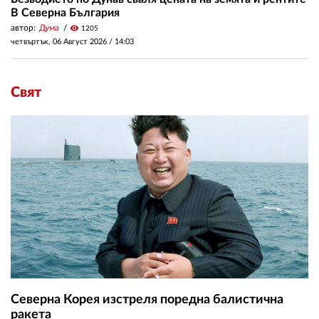
В Северна България
автор:
Дума
visibility
1205
четвъртък, 06 Август 2026 /
14:03
Свят
Северна Корея изстреля поредна балистична
ракета