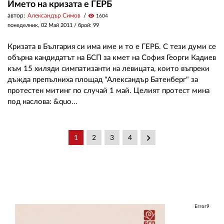
Името на кризата е ГЕРБ
автор:
Александър Симов
visibility
1604
понеделник, 02 Май 2011
/ брой: 99
Кризата в България си има име и то е ГЕРБ. С тези думи се
обърна кандидатът на БСП за кмет на София Георги Кадиев
към 15 хиляди симпатизанти на левицата, които въпреки
дъжда препълниха площад "Александър Батенберг" за
протестен митинг по случай 1 май. Целият протест мина
под наслова: &quo...
keyboard_arrow_right
1
2
3
4
Error9