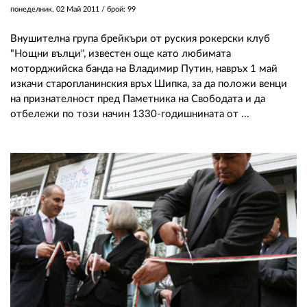
понеделник, 02 Май 2011
/ брой: 99
Внушителна група брейкъри от руския рокерски клуб
"Нощни вълци", известен още като любимата
моторджийска банда на Владимир Путин, навръх 1 май
изкачи старопланинския връх Шипка, за да положи венци
на признателност пред Паметника на Свободата и да
отбележи по този начин 1330-годишнината от ...