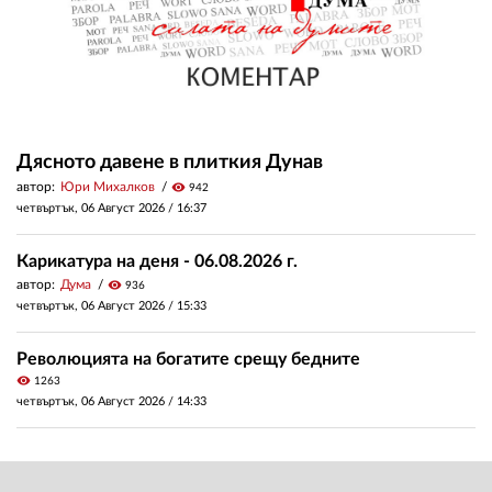
Дясното давене в плиткия Дунав
автор:
Юри Михалков
visibility
942
четвъртък, 06 Август 2026 /
16:37
Карикатура на деня - 06.08.2026 г.
автор:
Дума
visibility
936
четвъртък, 06 Август 2026 /
15:33
Революцията на богатите срещу бедните
visibility
1263
четвъртък, 06 Август 2026 /
14:33