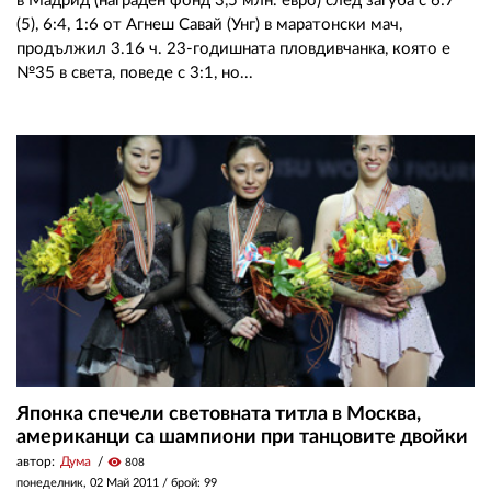
в Мадрид (награден фонд 3,5 млн. евро) след загуба с 6:7
(5), 6:4, 1:6 от Агнеш Савай (Унг) в маратонски мач,
продължил 3.16 ч. 23-годишната пловдивчанка, която е
№35 в света, поведе с 3:1, но...
Японка спечели световната титла в Москва,
американци са шампиони при танцовите двойки
автор:
Дума
visibility
808
понеделник, 02 Май 2011
/ брой: 99