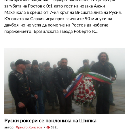
загубата на Ростов с 0:1 като гост на новака Анжи
Махачкала в среща от 7-ия кръг на Висшата лига на Русия.
Юношата на Славия игра през всичките 90 минути на
двубоя, но не успя да помогне на Ростов да избегне
поражението. Бразилската звезда Роберто К...
Руски рокери се поклониха на Шипка
автор:
Христо Христов
visibility
3611