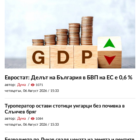
Евростат: Делът на България в БВП на ЕС е 0,6 %
автор:
Дума
visibility
1071
четвъртък, 06 Август 2026 /
15:33
Туроператор остави стотици унгарци без почивка в
Слънчев бряг
автор:
Дума
visibility
1084
четвъртък, 06 Август 2026 /
15:33
Безводието по Дунав сваля цената на земята и рентите