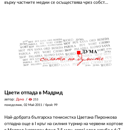
върху частните медии се осъществява чрез собст...
Цвети отпада в Мадрид
автор:
Дума
visibility
253
понеделник, 02 Май 2011
/ брой: 99
Най-добрата българска тенисистка Цветана Пиронкова
отпадна още в I кръг на силния турнир на червени кортове