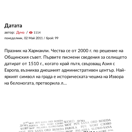
Датата
автор:
Дума
visibility
1114
понеделник, 02 Май 2011
/ брой: 99
Празник на Харманли. Чества се от 2000 г. по решение на
Общинския съвет. Първите писмени сведения за селището
датират от 1510 г., когато край пътя, свързващ Азия с
Европа, възниква днешният административен център. Най-
яркият символ на града е историческата чешма на Извора
на белоногата, претворила л...